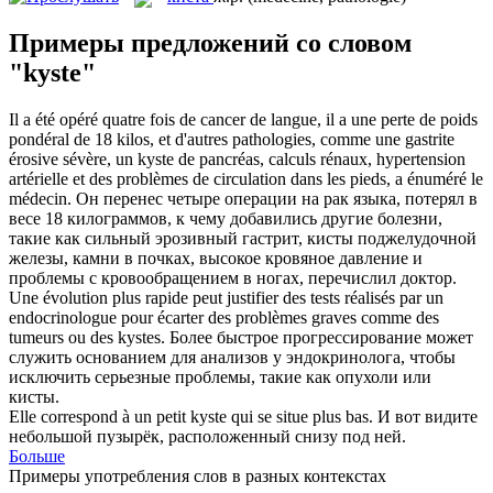
Примеры предложений со словом
"kyste"
Il a été opéré quatre fois de cancer de langue, il a une perte de poids
pondéral de 18 kilos, et d'autres pathologies, comme une gastrite
érosive sévère, un
kyste
de pancréas, calculs rénaux, hypertension
artérielle et des problèmes de circulation dans les pieds, a énuméré le
médecin.
Он перенес четыре операции на рак языка, потерял в
весе 18 килограммов, к чему добавились другие болезни,
такие как сильный эрозивный гастрит,
кисты
поджелудочной
железы, камни в почках, высокое кровяное давление и
проблемы с кровообращением в ногах, перечислил доктор.
Une évolution plus rapide peut justifier des tests réalisés par un
endocrinologue pour écarter des problèmes graves comme des
tumeurs ou des
kystes
.
Более быстрое прогрессирование может
служить основанием для анализов у эндокринолога, чтобы
исключить серьезные проблемы, такие как опухоли или
кисты
.
Elle correspond à un petit
kyste
qui se situe plus bas.
И вот видите
небольшой пузырёк, расположенный снизу под ней.
Больше
Примеры употребления слов в разных контекстах