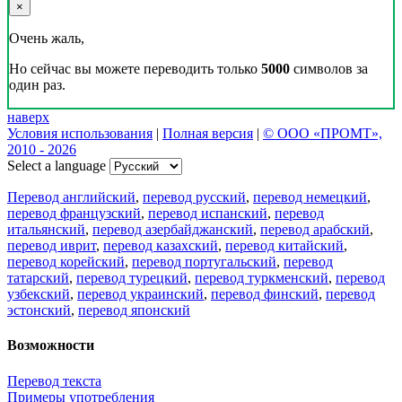
×
Очень жаль,
Но сейчас вы можете переводить только
5000
символов за
один раз.
наверх
Условия использования
|
Полная версия
|
© ООО «ПРОМТ»,
2010 - 2026
Select a language
Перевод английский
,
перевод русский
,
перевод немецкий
,
перевод французский
,
перевод испанский
,
перевод
итальянский
,
перевод азербайджанский
,
перевод арабский
,
перевод иврит
,
перевод казахский
,
перевод китайский
,
перевод корейский
,
перевод португальский
,
перевод
татарский
,
перевод турецкий
,
перевод туркменский
,
перевод
узбекский
,
перевод украинский
,
перевод финский
,
перевод
эстонский
,
перевод японский
Возможности
Перевод текста
Примеры употребления