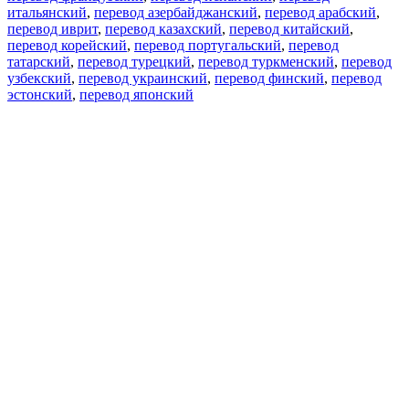
итальянский
,
перевод азербайджанский
,
перевод арабский
,
перевод иврит
,
перевод казахский
,
перевод китайский
,
перевод корейский
,
перевод португальский
,
перевод
татарский
,
перевод турецкий
,
перевод туркменский
,
перевод
узбекский
,
перевод украинский
,
перевод финский
,
перевод
эстонский
,
перевод японский
Возможности
Перевод текста
Примеры употребления
Склонение и спряжение
Наш блог
Бесплатные приложения
PROMT.One для iOS
PROMT.One для Android
Предложения
Для разработчиков