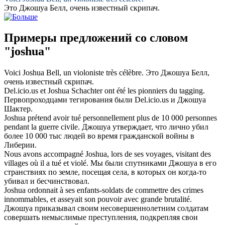
Это
Джошуа
Белл, очень известный скрипач.
Примеры предложений со словом
"joshua"
Voici
Joshua
Bell, un violoniste très célèbre.
Это
Джошуа
Белл,
очень известный скрипач.
Del.icio.us et
Joshua
Schachter ont été les pionniers du tagging.
Первопроходцами тегирования были Del.icio.us и
Джошуа
Шактер.
Joshua
prétend avoir tué personnellement plus de 10 000 personnes
pendant la guerre civile.
Джошуа
утверждает, что лично убил
более 10 000 тыс людей во время гражданской войны в
Либерии.
Nous avons accompagné
Joshua
, lors de ses voyages, visitant des
villages où il a tué et violé.
Мы были спутниками
Джошуа
в его
странствиях по земле, посещая села, в которых он когда-то
убивал и бесчинствовал.
Joshua
ordonnait à ses enfants-soldats de commettre des crimes
innommables, et asseyait son pouvoir avec grande brutalité.
Джошуа
приказывал своим несовершеннолетним солдатам
совершать немыслимые преступления, подкрепляя свои