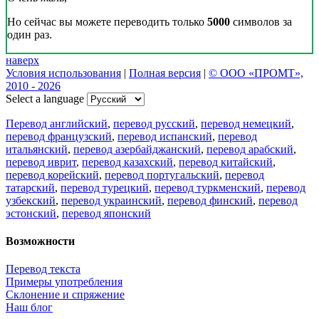
Но сейчас вы можете переводить только
5000
символов за
один раз.
наверх
Условия использования
|
Полная версия
|
© ООО «ПРОМТ»,
2010 - 2026
Select a language
Перевод английский
,
перевод русский
,
перевод немецкий
,
перевод французский
,
перевод испанский
,
перевод
итальянский
,
перевод азербайджанский
,
перевод арабский
,
перевод иврит
,
перевод казахский
,
перевод китайский
,
перевод корейский
,
перевод португальский
,
перевод
татарский
,
перевод турецкий
,
перевод туркменский
,
перевод
узбекский
,
перевод украинский
,
перевод финский
,
перевод
эстонский
,
перевод японский
Возможности
Перевод текста
Примеры употребления
Склонение и спряжение
Наш блог