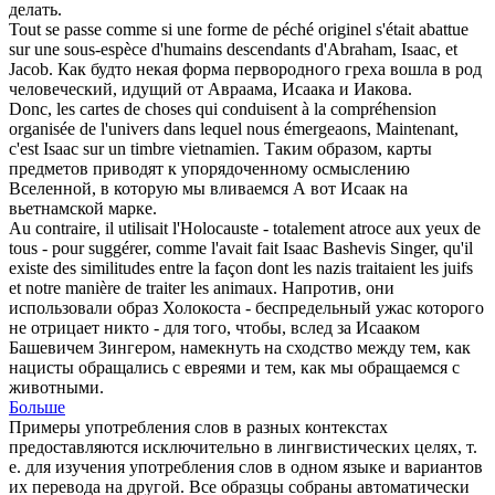
делать.
Tout se passe comme si une forme de péché originel s'était abattue
sur une sous-espèce d'humains descendants d'Abraham,
Isaac
, et
Jacob.
Как будто некая форма первородного греха вошла в род
человеческий, идущий от Авраама,
Исаака
и Иакова.
Donc, les cartes de choses qui conduisent à la compréhension
organisée de l'univers dans lequel nous émergeaons, Maintenant,
c'est
Isaac
sur un timbre vietnamien.
Таким образом, карты
предметов приводят к упорядоченному осмыслению
Вселенной, в которую мы вливаемся А вот
Исаак
на
вьетнамской марке.
Au contraire, il utilisait l'Holocauste - totalement atroce aux yeux de
tous - pour suggérer, comme l'avait fait
Isaac
Bashevis Singer, qu'il
existe des similitudes entre la façon dont les nazis traitaient les juifs
et notre manière de traiter les animaux.
Напротив, они
использовали образ Холокоста - беспредельный ужас которого
не отрицает никто - для того, чтобы, вслед за
Исааком
Башевичем Зингером, намекнуть на сходство между тем, как
нацисты обращались с евреями и тем, как мы обращаемся с
животными.
Больше
Примеры употребления слов в разных контекстах
предоставляются исключительно в лингвистических целях, т.
е. для изучения употребления слов в одном языке и вариантов
их перевода на другой. Все образцы собраны автоматически