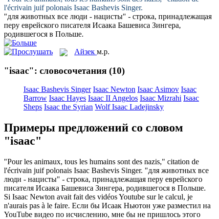
l'écrivain juif polonais
Isaac
Bashevis Singer.
"для животных все люди - нацисты" - строка, принадлежащая
перу еврейского писателя
Исаака
Башевиса Зингера,
родившегося в Польше.
Айзек
м.р.
"isaac": словосочетания
(10)
Isaac Bashevis Singer
Isaac Newton
Isaac Asimov
Isaac
Barrow
Isaac Hayes
Isaac II Angelos
Isaac Mizrahi
Isaac
Sheps
Isaac the Syrian
Wolf Isaac Ladejinsky
Примеры предложений со словом
"isaac"
"Pour les animaux, tous les humains sont des nazis," citation de
l'écrivain juif polonais
Isaac
Bashevis Singer.
"для животных все
люди - нацисты" - строка, принадлежащая перу еврейского
писателя
Исаака
Башевиса Зингера, родившегося в Польше.
Si
Isaac
Newton avait fait des vidéos Youtube sur le calcul, je
n'aurais pas à le faire.
Если бы
Исаак
Ньютон уже разместил на
YouTube видео по исчислению, мне бы не пришлось этого