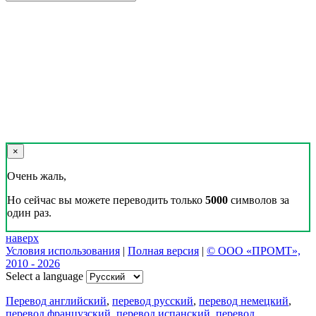
×
Очень жаль,
Но сейчас вы можете переводить только
5000
символов за
один раз.
наверх
Условия использования
|
Полная версия
|
© ООО «ПРОМТ»,
2010 - 2026
Select a language
Перевод английский
,
перевод русский
,
перевод немецкий
,
перевод французский
,
перевод испанский
,
перевод