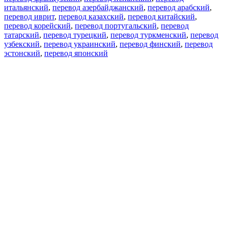
итальянский
,
перевод азербайджанский
,
перевод арабский
,
перевод иврит
,
перевод казахский
,
перевод китайский
,
перевод корейский
,
перевод португальский
,
перевод
татарский
,
перевод турецкий
,
перевод туркменский
,
перевод
узбекский
,
перевод украинский
,
перевод финский
,
перевод
эстонский
,
перевод японский
Возможности
Перевод текста
Примеры употребления
Склонение и спряжение
Наш блог
Бесплатные приложения
PROMT.One для iOS
PROMT.One для Android
Предложения
Для разработчиков