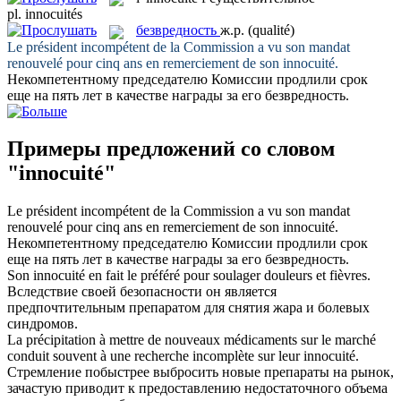
pl.
innocuités
безвредность
ж.р.
(qualité)
Le président incompétent de la Commission a vu son mandat
renouvelé pour cinq ans en remerciement de son
innocuité
.
Некомпетентному председателю Комиссии продлили срок
еще на пять лет в качестве награды за его
безвредность
.
Примеры предложений со словом
"innocuité"
Le président incompétent de la Commission a vu son mandat
renouvelé pour cinq ans en remerciement de son
innocuité
.
Некомпетентному председателю Комиссии продлили срок
еще на пять лет в качестве награды за его
безвредность
.
Son
innocuité
en fait le préféré pour soulager douleurs et fièvres.
Вследствие своей безопасности он является
предпочтительным препаратом для снятия жара и болевых
синдромов.
La précipitation à mettre de nouveaux médicaments sur le marché
conduit souvent à une recherche incomplète sur leur
innocuité
.
Стремление побыстрее выбросить новые препараты на рынок,
зачастую приводит к предоставлению недостаточного объема