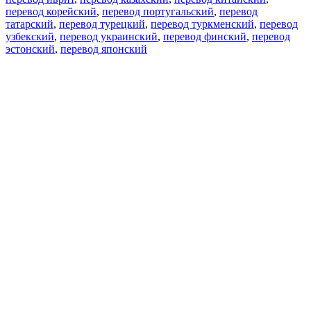
перевод корейский
,
перевод португальский
,
перевод
татарский
,
перевод турецкий
,
перевод туркменский
,
перевод
узбекский
,
перевод украинский
,
перевод финский
,
перевод
эстонский
,
перевод японский
Возможности
Перевод текста
Примеры употребления
Склонение и спряжение
Наш блог
Бесплатные приложения
PROMT.One для iOS
PROMT.One для Android
Предложения
Для разработчиков
Копировать текст