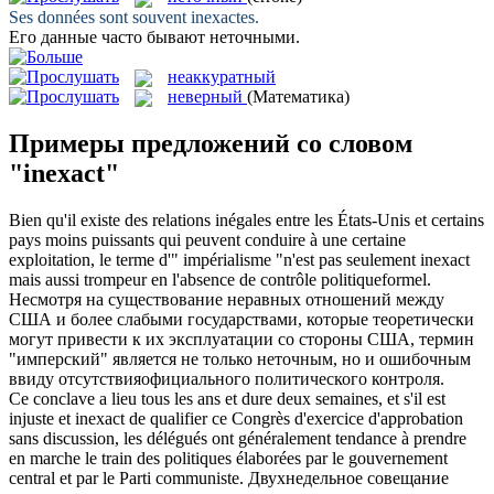
Ses données sont souvent
inexactes
.
Его данные часто бывают
неточными
.
неаккуратный
неверный
(Математика)
Примеры предложений со словом
"inexact"
Bien qu'il existe des relations inégales entre les États-Unis et certains
pays moins puissants qui peuvent conduire à une certaine
exploitation, le terme d'" impérialisme "n'est pas seulement
inexact
mais aussi trompeur en l'absence de contrôle politiqueformel.
Несмотря на существование неравных отношений между
США и более слабыми государствами, которые теоретически
могут привести к их эксплуатации со стороны США, термин
"имперский" является не только
неточным
, но и ошибочным
ввиду отсутствияофициального политического контроля.
Ce conclave a lieu tous les ans et dure deux semaines, et s'il est
injuste et
inexact
de qualifier ce Congrès d'exercice d'approbation
sans discussion, les délégués ont généralement tendance à prendre
en marche le train des politiques élaborées par le gouvernement
central et par le Parti communiste.
Двухнедельное совещание