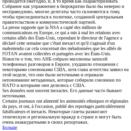
проводится ежегодно, и, в то время как охарактеризовать
Собрание как упражнение в бюрократии было бы
неверно
и
несправедливо, многие делегаты часто склоняются к тому,
чтобы присоединиться к политике, созданной центральным
правительством и коммунистической партией.
La presse rapporte que la NSA a capté des millions de
communications en Europe, ce qui a mis à mal les relations avec
certains alliés des États-Unis, cependant le directeur de l'agence a
déclaré cette semaine que c'était
inexact
et qu'il s'agissait d'un
malentendu car cela concernait des métadonnées que les alliés de
l'OTAN avaient collectées et partagées avec les États-Unis.
Новости о том, что АНБ собрало миллионы записей
телефонных разговоров в Европе, ухудшили отношения с
некоторыми союзниками США, хотя глава агентства заявил на
этой неделе, что они были
неточными
и отражали
непонимание метаданных, которые собирали союзники по
НАТО и которыми они делились с США.
Ses données sont souvent
inexactes
.
Его данные часто бывают
неточными
.
Certains journaux ont alimenté les animosités ethniques et régionales
du pays, et ont, à l'occasion, publié des reportages particulièrement
falsificateurs et
inexacts
.
Некоторые газеты разжигают
этническую и региональную вражду в стране и могут быть
очень
неаккуратными
в своих репортажах.
Больше