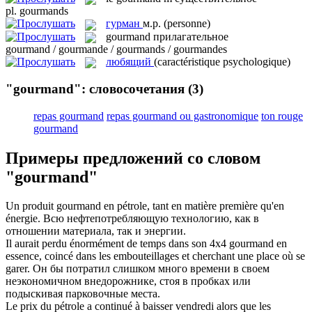
pl.
gourmands
гурман
м.р.
(personne)
gourmand
прилагательное
gourmand / gourmande / gourmands / gourmandes
любящий
(caractéristique psychologique)
"gourmand": словосочетания
(3)
repas gourmand
repas gourmand ou gastronomique
ton rouge
gourmand
Примеры предложений со словом
"gourmand"
Un produit
gourmand
en pétrole, tant en matière première qu'en
énergie.
Всю нефтепотребляющую технологию, как в
отношении материала, так и энергии.
Il aurait perdu énormément de temps dans son 4x4
gourmand
en
essence, coincé dans les embouteillages et cherchant une place où se
garer.
Он бы потратил слишком много времени в своем
неэкономичном внедорожнике, стоя в пробках или
подыскивая парковочные места.
Le prix du pétrole a continué à baisser vendredi alors que les