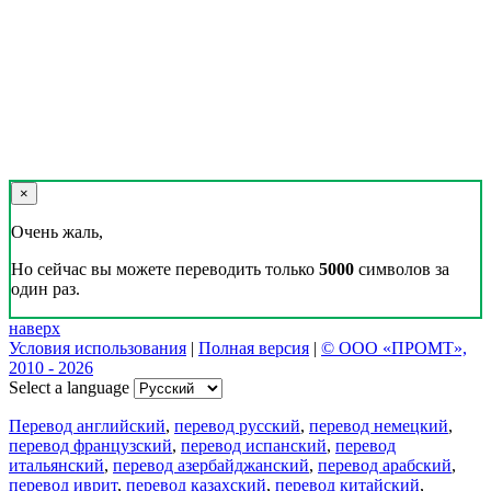
×
Очень жаль,
Но сейчас вы можете переводить только
5000
символов за
один раз.
наверх
Условия использования
|
Полная версия
|
© ООО «ПРОМТ»,
2010 - 2026
Select a language
Перевод английский
,
перевод русский
,
перевод немецкий
,
перевод французский
,
перевод испанский
,
перевод
итальянский
,
перевод азербайджанский
,
перевод арабский
,
перевод иврит
,
перевод казахский
,
перевод китайский
,