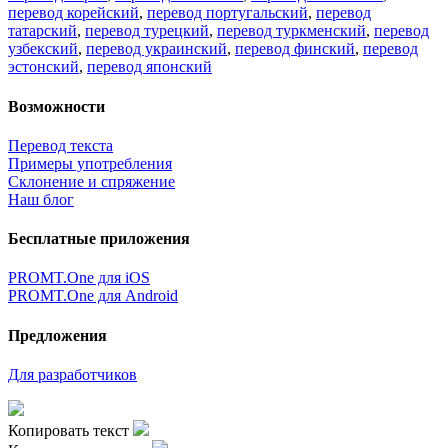
перевод корейский
,
перевод португальский
,
перевод
татарский
,
перевод турецкий
,
перевод туркменский
,
перевод
узбекский
,
перевод украинский
,
перевод финский
,
перевод
эстонский
,
перевод японский
Возможности
Перевод текста
Примеры употребления
Склонение и спряжение
Наш блог
Бесплатные приложения
PROMT.One для iOS
PROMT.One для Android
Предложения
Для разработчиков
Копировать текст