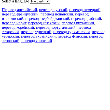
Select a language
Перевод английский
,
перевод русский
,
перевод немецкий
,
перевод французский
,
перевод испанский
,
перевод
итальянский
,
перевод азербайджанский
,
перевод арабский
,
перевод иврит
,
перевод казахский
,
перевод китайский
,
перевод корейский
,
перевод португальский
,
перевод
татарский
,
перевод турецкий
,
перевод туркменский
,
перевод
узбекский
,
перевод украинский
,
перевод финский
,
перевод
эстонский
,
перевод японский
Возможности
Перевод текста
Примеры употребления
Склонение и спряжение
Наш блог
Бесплатные приложения
PROMT.One для iOS
PROMT.One для Android
Предложения