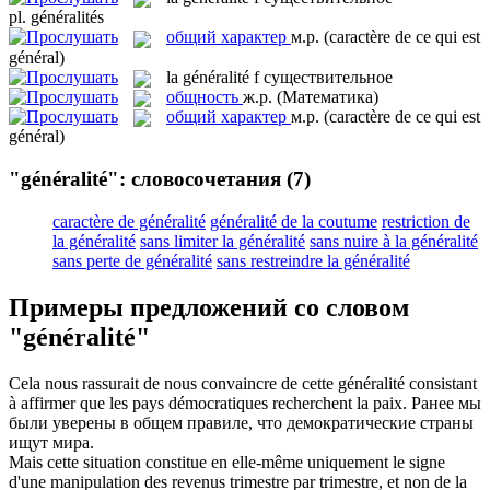
pl.
généralités
общий характер
м.р.
(caractère de ce qui est
général)
la
généralité
f
существительное
общность
ж.р.
(Математика)
общий характер
м.р.
(caractère de ce qui est
général)
"généralité": словосочетания
(7)
caractère de généralité
généralité de la coutume
restriction de
la généralité
sans limiter la généralité
sans nuire à la généralité
sans perte de généralité
sans restreindre la généralité
Примеры предложений со словом
"généralité"
Cela nous rassurait de nous convaincre de cette
généralité
consistant
à affirmer que les pays démocratiques recherchent la paix.
Ранее мы
были уверены в общем правиле, что демократические страны
ищут мира.
Mais cette situation constitue en elle-même uniquement le signe
d'une manipulation des revenus trimestre par trimestre, et non de la