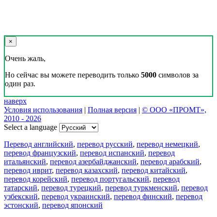
×
Очень жаль,
Но сейчас вы можете переводить только
5000
символов за
один раз.
наверх
Условия использования
|
Полная версия
|
© ООО «ПРОМТ»,
2010 - 2026
Select a language
Перевод английский
,
перевод русский
,
перевод немецкий
,
перевод французский
,
перевод испанский
,
перевод
итальянский
,
перевод азербайджанский
,
перевод арабский
,
перевод иврит
,
перевод казахский
,
перевод китайский
,
перевод корейский
,
перевод португальский
,
перевод
татарский
,
перевод турецкий
,
перевод туркменский
,
перевод
узбекский
,
перевод украинский
,
перевод финский
,
перевод
эстонский
,
перевод японский