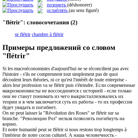
позорить
(déshonorer)
ослаблять
(au sens figuré)
"flétrir": словосочетания
(2)
se flétrir
chambre à flétrir
Примеры предложений со словом
"flétrir"
Si les macroéconomistes d'aujourd'hui ne se réconcilient pas avec
l'histoire - s'ils ne comprennent tout simplement pas de quoi
découlent leurs théories, ni ce qu'est l'intérêt de toute entreprise -
alors leur profession va
se flétrir
puis s'éteindre.
Если современные
макроэкономисты не воссоединятся с историей - если только
они не станут понимать из чего выкристаллизовались их
теории и в чем заключается суть их работы - то их профессия
будет
увядать
и погибнет.
On ne peut laisser la "Révolution des Roses" se
flétrir
sur sa
branche.
"Революции Роз" нельзя позволить погибнуть на
корню.
Et notre humanité peut se
flétrir
si nous restons trop longtemps à
l'intérieur de notre cocon culturel.
А наша человечность -