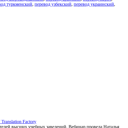
вод туркменский
,
перевод узбекский
,
перевод украинский
,
ranslation Factory
елей высших учебных заведений. Вебинар провела Наталья