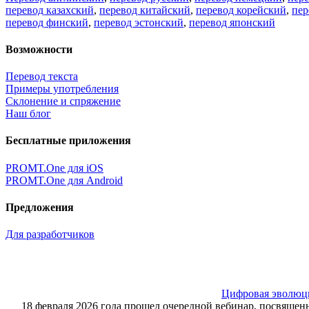
перевод казахский
,
перевод китайский
,
перевод корейский
,
пер
перевод финский
,
перевод эстонский
,
перевод японский
Возможности
Перевод текста
Примеры употребления
Склонение и спряжение
Наш блог
Бесплатные приложения
PROMT.One для iOS
PROMT.One для Android
Предложения
Для разработчиков
Цифровая эволюция
18 февраля 2026 года прошел очередной вебинар, посвящ