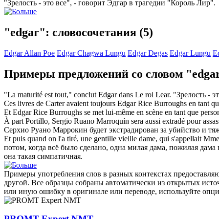
"Зрелость - это все", - говорит
Эдгар
в трагедии "Король Лир".
"edgar": словосочетания
(5)
Edgar Allan Poe
Edgar Chagwa Lungu
Edgar Degas
Edgar Lungu
E
Примеры предложений со словом "edga
"La maturité est tout," conclut
Edgar
dans Le roi Lear.
"Зрелость - э
Ces livres de Carter avaient toujours
Edgar
Rice Burroughs en tant que
Et
Edgar
Rice Burroughs se met lui-même en scène en tant que personn
À part Portillo, Sergio Ruano Marroquín sera aussi extradé pour assass
Серхио Руано Маррокин будет экстрадирован за убийство и тя
Et puis quand on l'a tiré, une gentille vieille dame, qui s'appellait Mm
потом, когда всё было сделано, одна милая дама, пожилая дам
она такая симпатичная.
Примеры употребления слов в разных контекстах предоставляют
другой. Все образцы собраны автоматически из открытых ист
или иную ошибку в оригинале или переводе, используйте опц
PROMT Expert NMT