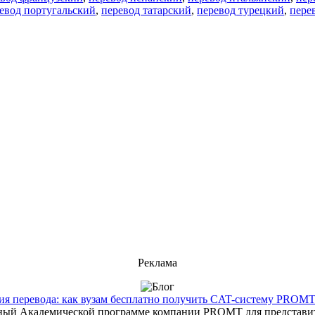
евод португальский
,
перевод татарский
,
перевод турецкий
,
пере
Реклама
 перевода: как вузам бесплатно получить CAT-систему PROMT T
енный Академической программе компании PROMT для представит