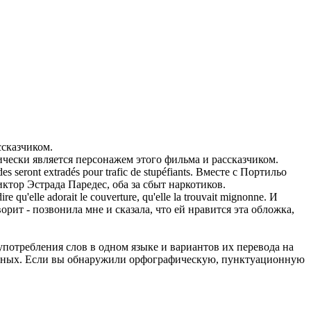
ссказчиком.
чески является персонажем этого фильма и рассказчиком.
s seront extradés pour trafic de stupéfiants.
Вместе с Портильо
ктор Эстрада Паредес, оба за сбыт наркотиков.
e qu'elle adorait le couverture, qu'elle la trouvait mignonne.
И
ворит - позвонила мне и сказала, что ей нравится эта обложка,
употребления слов в одном языке и вариантов их перевода на
анных. Если вы обнаружили орфографическую, пунктуационную