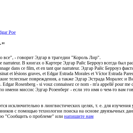
dgar Poe
r"
то все", - говорит
Эдгар
в трагедии "Король Лир".
 narrateur.
В книгах о Картере
Эдгар
Райс Берроуз всегда был ра
age dans ce film, et en tant que narrateur.
Эдгар
Райс Берроуз факти
inat et lésions graves, et
Edgar
Estrada Morales et Víctor Estrada Parede
жкие телесные повреждения, а также
Эдгар
Эстрада Моралес и Ви
e.
Edgar
Rosenberg - si vouz connaissez ce nom - m'a appellé pour me dir
а по имени миссис
Эдгар
Розенберг - если это имя о чем-то вам го
ся исключительно в лингвистических целях, т. е. для изучения 
очников с помощью технологии поиска на основе двуязычных д
ию "Сообщить о проблеме" или
напишите нам