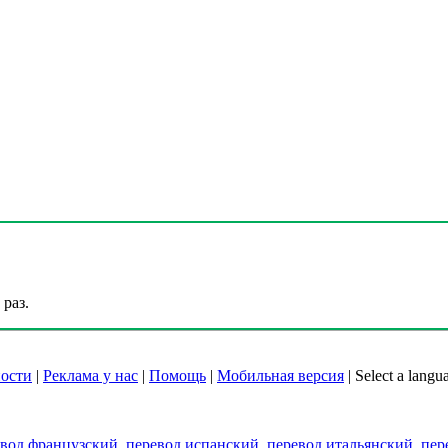
раз.
ости
|
Реклама у нас
|
Помощь
|
Мобильная версия
|
Select a langu
евод французский
,
перевод испанский
,
перевод итальянский
,
пер