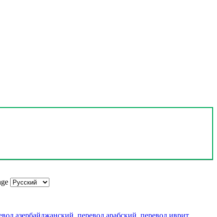
age
евод азербайджанский
,
перевод арабский
,
перевод иврит
,