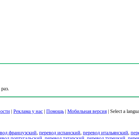
раз.
ости
|
Реклама у нас
|
Помощь
|
Мобильная версия
|
Select a langu
евод французский
,
перевод испанский
,
перевод итальянский
,
пер
евод португальский
,
перевод татарский
,
перевод турецкий
,
пере