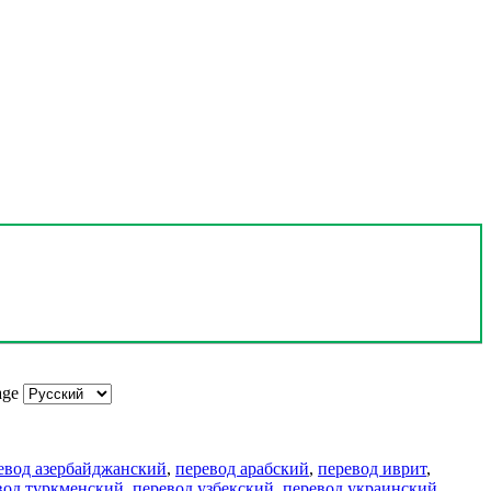
age
евод азербайджанский
,
перевод арабский
,
перевод иврит
,
вод туркменский
,
перевод узбекский
,
перевод украинский
,