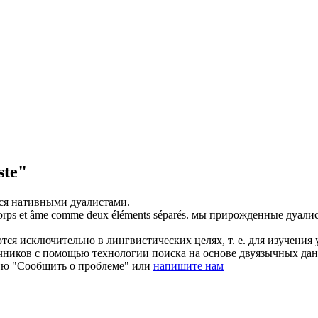
ste"
мся нативными
дуалистами
.
corps et âme comme deux éléments séparés.
мы прирожденные
дуали
ся исключительно в лингвистических целях, т. е. для изучения 
очников с помощью технологии поиска на основе двуязычных д
ию "Сообщить о проблеме" или
напишите нам