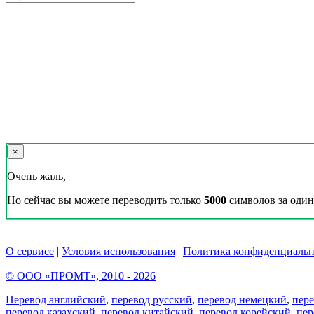
×
Очень жаль,
Но сейчас вы можете переводить только
5000
символов за один 
О сервисе
|
Условия использования
|
Политика конфиденциальн
© ООО «ПРОМТ», 2010 - 2026
Перевод английский
,
перевод русский
,
перевод немецкий
,
пер
перевод казахский
,
перевод китайский
,
перевод корейский
,
пер