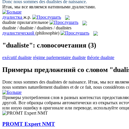
Donc nous sommes des
dualistes
de naissance.
Итак, мы все являемся нативными
дуалистами
.
дуалистка
ж.р.
dualiste
прилагательное
dualiste / dualiste / dualistes / dualistes
дуалистический
(philosophie)
"dualiste": словосочетания
(3)
exécutif dualiste
régime parlementaire dualiste
théorie dualiste
Примеры предложений со словом "duali
Donc nous sommes des
dualistes
de naissance.
Итак, мы все являе
nous sommes naturellement
dualistes
et de ce fait, nous considérons 
Примеры употребления слов в разных контекстах предоставляют
другой. Все образцы собраны автоматически из открытых ист
или иную ошибку в оригинале или переводе, используйте опц
PROMT Expert NMT