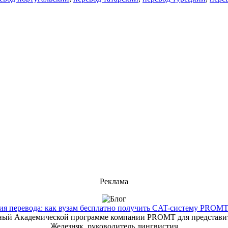
Реклама
 перевода: как вузам бесплатно получить CAT-систему PROMT T
енный Академической программе компании PROMT для представит
Железняк, руководитель лингвистич