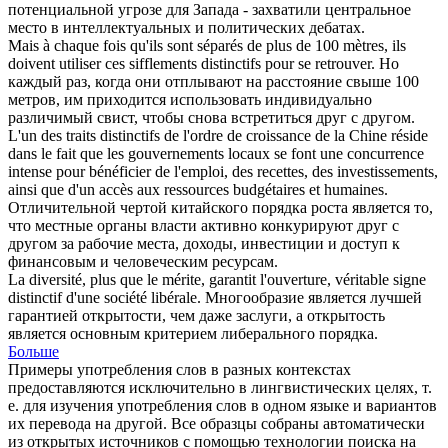
потенциальной угрозе для Запада - захватили центральное
место в интеллектуальных и политических дебатах.
Mais à chaque fois qu'ils sont séparés de plus de 100 mètres, ils
doivent utiliser ces sifflements
distinctifs
pour se retrouver.
Но
каждый раз, когда они отплывают на расстояние свыше 100
метров, им приходится использовать индивидуально
различимый
свист, чтобы снова встретиться друг с другом.
L'un des traits
distinctifs
de l'ordre de croissance de la Chine réside
dans le fait que les gouvernements locaux se font une concurrence
intense pour bénéficier de l'emploi, des recettes, des investissements,
ainsi que d'un accès aux ressources budgétaires et humaines.
Отличительной
чертой китайского порядка роста является то,
что местные органы власти активно конкурируют друг с
другом за рабочие места, доходы, инвестиции и доступ к
финансовым и человеческим ресурсам.
La diversité, plus que le mérite, garantit l'ouverture, véritable signe
distinctif
d'une société libérale.
Многообразие является лучшей
гарантией открытости, чем даже заслуги, а открытость
является основным критерием либерального порядка.
Больше
Примеры употребления слов в разных контекстах
предоставляются исключительно в лингвистических целях, т.
е. для изучения употребления слов в одном языке и вариантов
их перевода на другой. Все образцы собраны автоматически
из открытых источников с помощью технологии поиска на