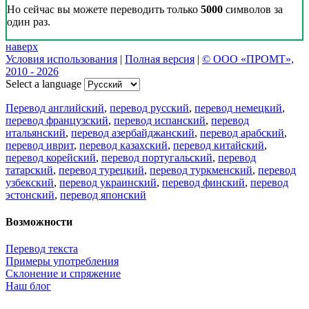
Но сейчас вы можете переводить только
5000
символов за
один раз.
наверх
Условия использования
|
Полная версия
|
© ООО «ПРОМТ»,
2010 - 2026
Select a language
Перевод английский
,
перевод русский
,
перевод немецкий
,
перевод французский
,
перевод испанский
,
перевод
итальянский
,
перевод азербайджанский
,
перевод арабский
,
перевод иврит
,
перевод казахский
,
перевод китайский
,
перевод корейский
,
перевод португальский
,
перевод
татарский
,
перевод турецкий
,
перевод туркменский
,
перевод
узбекский
,
перевод украинский
,
перевод финский
,
перевод
эстонский
,
перевод японский
Возможности
Перевод текста
Примеры употребления
Склонение и спряжение
Наш блог