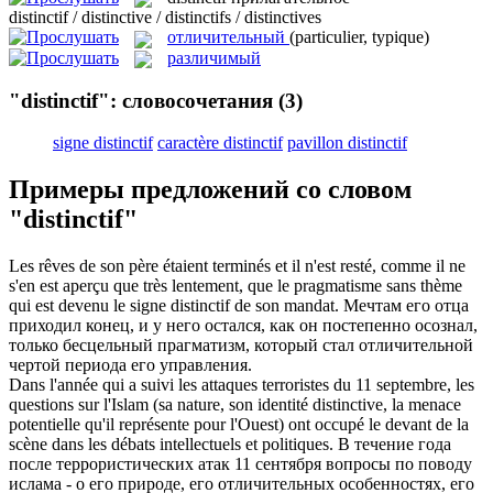
distinctif / distinctive / distinctifs / distinctives
отличительный
(particulier, typique)
различимый
"distinctif": словосочетания
(3)
signe distinctif
caractère distinctif
pavillon distinctif
Примеры предложений со словом
"distinctif"
Les rêves de son père étaient terminés et il n'est resté, comme il ne
s'en est aperçu que très lentement, que le pragmatisme sans thème
qui est devenu le signe
distinctif
de son mandat.
Мечтам его отца
приходил конец, и у него остался, как он постепенно осознал,
только бесцельный прагматизм, который стал
отличительной
чертой периода его управления.
Dans l'année qui a suivi les attaques terroristes du 11 septembre, les
questions sur l'Islam (sa nature, son identité
distinctive
, la menace
potentielle qu'il représente pour l'Ouest) ont occupé le devant de la
scène dans les débats intellectuels et politiques.
В течение года
после террористических атак 11 сентября вопросы по поводу
ислама - о его природе, его
отличительных
особенностях, его