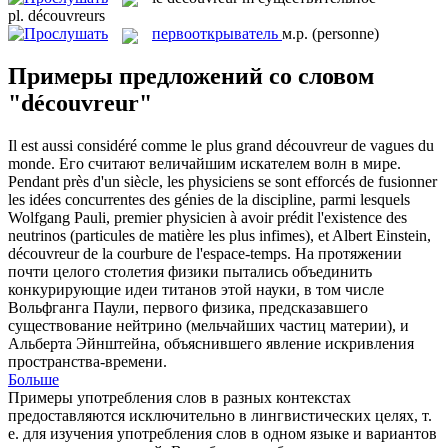
pl.
découvreurs
первооткрыватель
м.р.
(personne)
Примеры предложений со словом
"découvreur"
Il est aussi considéré comme le plus grand
découvreur
de vagues du
monde.
Его считают величайшим искателем волн в мире.
Pendant près d'un siècle, les physiciens se sont efforcés de fusionner
les idées concurrentes des génies de la discipline, parmi lesquels
Wolfgang Pauli, premier physicien à avoir prédit l'existence des
neutrinos (particules de matière les plus infimes), et Albert Einstein,
découvreur
de la courbure de l'espace-temps.
На протяжении
почти целого столетия физики пытались объединить
конкурирующие идеи титанов этой науки, в том числе
Вольфганга Паули, первого физика, предсказавшего
существование нейтрино (мельчайших частиц материи), и
Альберта Эйнштейна, объяснившего явление искривления
пространства-времени.
Больше
Примеры употребления слов в разных контекстах
предоставляются исключительно в лингвистических целях, т.
е. для изучения употребления слов в одном языке и вариантов