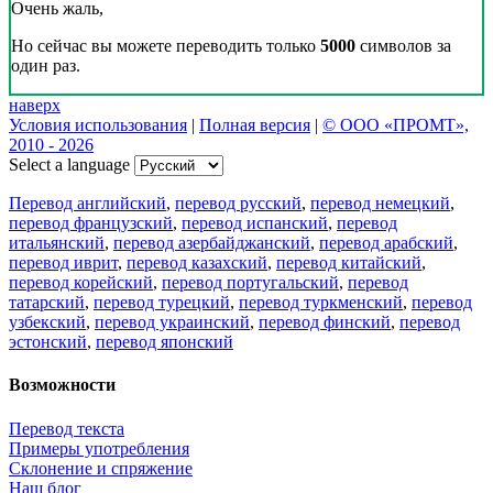
Очень жаль,
Но сейчас вы можете переводить только
5000
символов за
один раз.
наверх
Условия использования
|
Полная версия
|
© ООО «ПРОМТ»,
2010 - 2026
Select a language
Перевод английский
,
перевод русский
,
перевод немецкий
,
перевод французский
,
перевод испанский
,
перевод
итальянский
,
перевод азербайджанский
,
перевод арабский
,
перевод иврит
,
перевод казахский
,
перевод китайский
,
перевод корейский
,
перевод португальский
,
перевод
татарский
,
перевод турецкий
,
перевод туркменский
,
перевод
узбекский
,
перевод украинский
,
перевод финский
,
перевод
эстонский
,
перевод японский
Возможности
Перевод текста
Примеры употребления
Склонение и спряжение
Наш блог