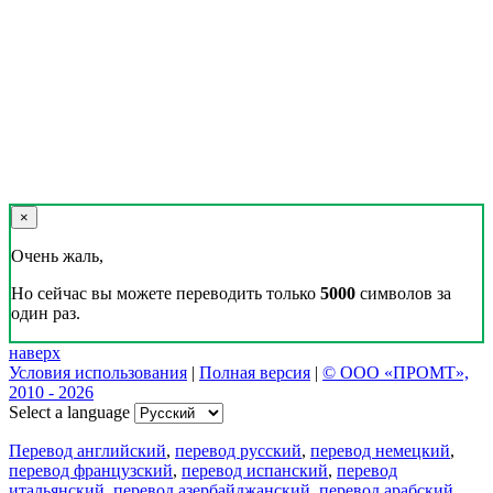
×
Очень жаль,
Но сейчас вы можете переводить только
5000
символов за
один раз.
наверх
Условия использования
|
Полная версия
|
© ООО «ПРОМТ»,
2010 - 2026
Select a language
Перевод английский
,
перевод русский
,
перевод немецкий
,
перевод французский
,
перевод испанский
,
перевод
итальянский
,
перевод азербайджанский
,
перевод арабский
,