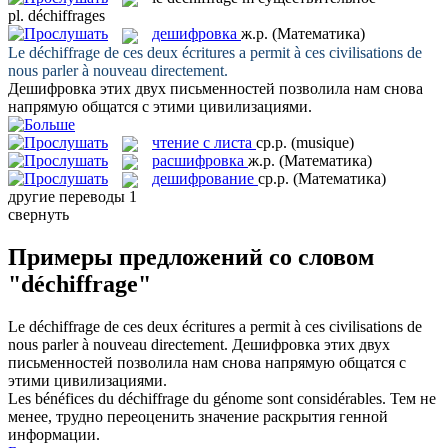
pl.
déchiffrages
дешифровка
ж.р.
(Математика)
Le
déchiffrage
de ces deux écritures a permit à ces civilisations de
nous parler à nouveau directement.
Дешифровка
этих двух письменностей позволила нам снова
напрямую общатся с этими цивилизациями.
чтение с листа
ср.р.
(musique)
расшифровка
ж.р.
(Математика)
дешифрование
ср.р.
(Математика)
другие переводы
1
свернуть
Примеры предложений со словом
"déchiffrage"
Le
déchiffrage
de ces deux écritures a permit à ces civilisations de
nous parler à nouveau directement.
Дешифровка
этих двух
письменностей позволила нам снова напрямую общатся с
этими цивилизациями.
Les bénéfices du
déchiffrage
du génome sont considérables.
Тем не
менее, трудно переоценить значение раскрытия генной
информации.