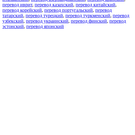
перевод иврит
,
перевод казахский
,
перевод китайский
,
перевод корейский
,
перевод португальский
,
перевод
татарский
,
перевод турецкий
,
перевод туркменский
,
перевод
узбекский
,
перевод украинский
,
перевод финский
,
перевод
эстонский
,
перевод японский
Возможности
Перевод текста
Примеры употребления
Склонение и спряжение
Наш блог
Бесплатные приложения
PROMT.One для iOS
PROMT.One для Android
Предложения
Для разработчиков