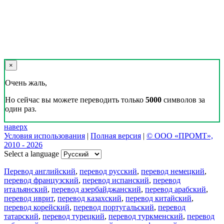
×
Очень жаль,
Но сейчас вы можете переводить только
5000
символов за
один раз.
наверх
Условия использования
|
Полная версия
|
© ООО «ПРОМТ»,
2010 - 2026
Select a language
Перевод английский
,
перевод русский
,
перевод немецкий
,
перевод французский
,
перевод испанский
,
перевод
итальянский
,
перевод азербайджанский
,
перевод арабский
,
перевод иврит
,
перевод казахский
,
перевод китайский
,
перевод корейский
,
перевод португальский
,
перевод
татарский
,
перевод турецкий
,
перевод туркменский
,
перевод