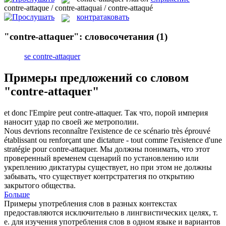
contre-attaque / contre-attaquai / contre-attaqué
контратаковать
"contre-attaquer": словосочетания
(1)
se contre-attaquer
Примеры предложений со словом
"contre-attaquer"
et donc l'Empire peut
contre-attaquer
.
Так что, порой империя
наносит удар по своей же метрополии.
Nous devrions reconnaître l'existence de ce scénario très éprouvé
établissant ou renforçant une dictature - tout comme l'existence d'une
stratégie pour
contre-attaquer
.
Мы должны понимать, что этот
проверенный временем сценарий по установлению или
укреплению диктатуры существует, но при этом не должны
забывать, что существует контрстратегия по открытию
закрытого общества.
Больше
Примеры употребления слов в разных контекстах
предоставляются исключительно в лингвистических целях, т.
е. для изучения употребления слов в одном языке и вариантов