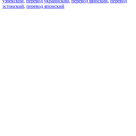
узбекский
,
перевод украинский
,
перевод финский
,
перевод
эстонский
,
перевод японский
Возможности
Перевод текста
Примеры употребления
Склонение и спряжение
Наш блог
Бесплатные приложения
PROMT.One для iOS
PROMT.One для Android
Предложения
Для разработчиков
Копировать текст
Копировать перевод
Сообщить о проблеме