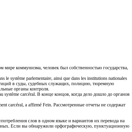
ом
мире коммунизма, человек был собственностью государства,
ans le système parlementaire, ainsi que dans les institutions nationales
тиций в суды, судебных служащих, полицию,
тюремную
альные органы контроля.
t au système
carcéral
.
В конце концов, когда дело дошло до органов
ement
carcéral
, a affirmé Fein.
Рассмотренные отчеты не содержат
употребления слов в одном языке и вариантов их перевода на
анных. Если вы обнаружили орфографическую, пунктуационную