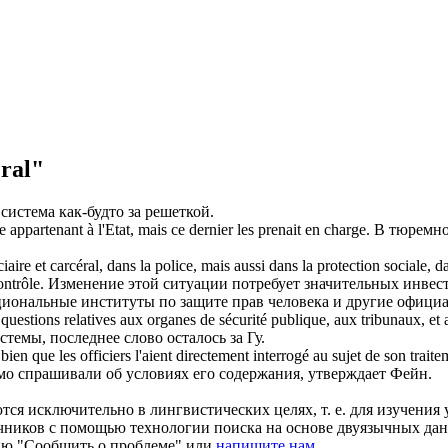
ral"
система как-будто за решеткой.
ppartenant à l'Etat, mais ce dernier les prenait en charge.
В
тюремн
iaire et
carcéral
, dans la police, mais aussi dans la protection sociale, d
ontrôle.
Изменение этой ситуации потребует значительных инвес
ациональные институты по защите прав человека и другие офици
es questions relatives aux organes de sécurité publique, aux tribunaux, e
темы, последнее слово осталось за Гу.
ien que les officiers l'aient directement interrogé au sujet de son trait
мо спрашивали об условиях его содержания, утверждает Фейн.
ся исключительно в лингвистических целях, т. е. для изучения 
очников с помощью технологии поиска на основе двуязычных д
ию "Сообщить о проблеме" или
напишите нам