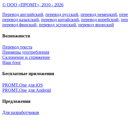
© ООО «ПРОМТ», 2010 - 2026
Перевод английский
,
перевод русский
,
перевод немецкий
,
пер
перевод казахский
,
перевод китайский
,
перевод корейский
,
пер
перевод финский
,
перевод эстонский
,
перевод японский
Возможности
Перевод текста
Примеры употребления
Склонение и спряжение
Наш блог
Бесплатные приложения
PROMT.One для iOS
PROMT.One для Android
Предложения
Для разработчиков