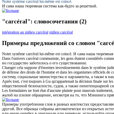
Notre système
carcéral
lui-même est coincé.
И сама наша
тюремная
система как-будто за решеткой.
"carcéral": словосочетания
(2)
intégration au milieu carcéral
milieu carcéral
Примеры предложений со словом "carcé
Notre système
carcéral
lui-même est coincé.
И сама наша
тюремная
Dans l'univers
carcéral
communiste, les gens étaient considérés comme a
но государство заботилось о его существовании.
Changer cela suppose d'énormes investissements dans le système judic
de défense des droits de l'homme et dans les organismes officiels de c
систему, социальные министерства и парламенты, а также в н
Après tout, c'est toujours à Gu qu'appartenait la décision finale sur l
общественной безопасности, судов, а также пенитенциарной сис
Les formulaires ne font état d'aucune plainte pour mauvais traitement, b
жалоб на плохое обращение, несмотря на то, что Мэннинга пря
Примеры употребления слов в разных контекстах предоставляют
другой. Все образцы собраны автоматически из открытых ист
или иную ошибку в оригинале или переводе, используйте опц