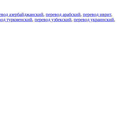
евод азербайджанский
,
перевод арабский
,
перевод иврит
,
вод туркменский
,
перевод узбекский
,
перевод украинский
,