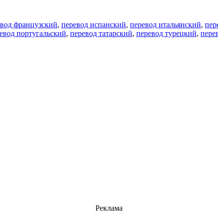
евод французский
,
перевод испанский
,
перевод итальянский
,
пер
евод португальский
,
перевод татарский
,
перевод турецкий
,
пере
Реклама