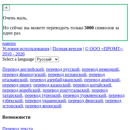
×
Очень жаль,
Но сейчас вы можете переводить только
5000
символов за
один раз.
наверх
Условия использования
|
Полная версия
|
© ООО «ПРОМТ»,
2010 - 2026
Select a language
Перевод английский
,
перевод русский
,
перевод немецкий
,
перевод французский
,
перевод испанский
,
перевод
итальянский
,
перевод азербайджанский
,
перевод арабский
,
перевод иврит
,
перевод казахский
,
перевод китайский
,
перевод корейский
,
перевод португальский
,
перевод
татарский
,
перевод турецкий
,
перевод туркменский
,
перевод
узбекский
,
перевод украинский
,
перевод финский
,
перевод
эстонский
,
перевод японский
Возможности
Перевод текста