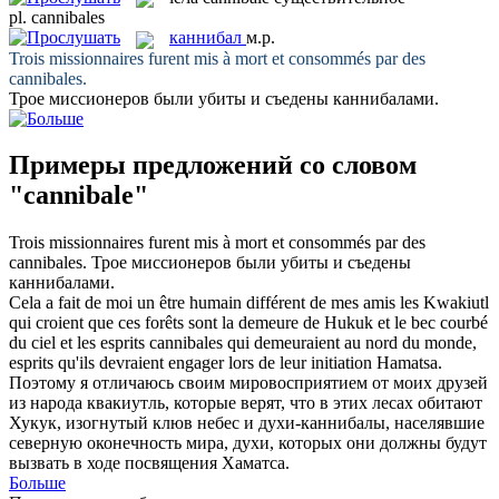
pl.
cannibales
каннибал
м.р.
Trois missionnaires furent mis à mort et consommés par des
cannibales
.
Трое миссионеров были убиты и съедены
каннибалами
.
Примеры предложений со словом
"cannibale"
Trois missionnaires furent mis à mort et consommés par des
cannibales
.
Трое миссионеров были убиты и съедены
каннибалами
.
Cela a fait de moi un être humain différent de mes amis les Kwakiutl
qui croient que ces forêts sont la demeure de Hukuk et le bec courbé
du ciel et les esprits
cannibales
qui demeuraient au nord du monde,
esprits qu'ils devraient engager lors de leur initiation Hamatsa.
Поэтому я отличаюсь своим мировосприятием от моих друзей
из народа квакиутль, которые верят, что в этих лесах обитают
Хукук, изогнутый клюв небес и духи-
каннибалы
, населявшие
северную оконечность мира, духи, которых они должны будут
вызвать в ходе посвящения Хаматса.
Больше