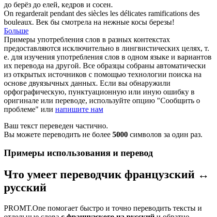
до
берёз
до елей, кедров и сосен.
On regarderait pendant des siècles les délicates ramifications des
bouleaux
.
Век бы смотрела на нежные косы
березы
!
Больше
Примеры употребления слов в разных контекстах
предоставляются исключительно в лингвистических целях, т.
е. для изучения употребления слов в одном языке и вариантов
их перевода на другой. Все образцы собраны автоматически
из открытых источников с помощью технологии поиска на
основе двуязычных данных. Если вы обнаружили
орфографическую, пунктуационную или иную ошибку в
оригинале или переводе, используйте опцию "Сообщить о
проблеме" или
напишите нам
Ваш текст переведен частично.
Вы можете переводить не более
5000
символов за один раз.
Примеры использования и перевод
Что умеет переводчик французский ↔
русский
PROMT.One помогает быстро и точно переводить тексты и
отдельные слова
с французского на русский
и обратно.