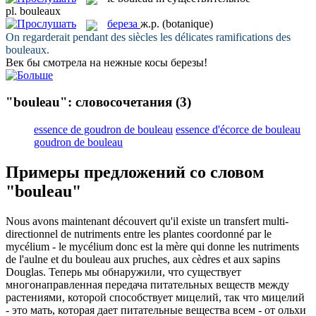
pl.
bouleaux
береза
ж.р.
(botanique)
On regarderait pendant des siècles les délicates ramifications des
bouleaux
.
Век бы смотрела на нежные косы
березы
!
"bouleau": словосочетания
(3)
essence de goudron de bouleau
essence d'écorce de bouleau
goudron de bouleau
Примеры предложений со словом
"bouleau"
Nous avons maintenant découvert qu'il existe un transfert multi-
directionnel de nutriments entre les plantes coordonné par le
mycélium - le mycélium donc est la mère qui donne les nutriments
de l'aulne et du
bouleau
aux pruches, aux cèdres et aux sapins
Douglas.
Теперь мы обнаружили, что существует
многонаправленная передача питательных веществ между
растениями, которой способствует мицелий, так что мицелий
- это мать, которая дает питательные вещества всем - от ольхи