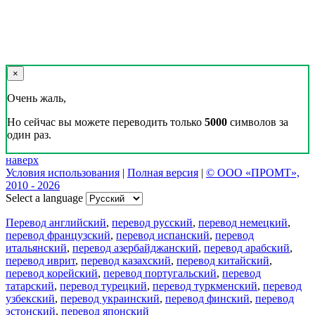
×
Очень жаль,
Но сейчас вы можете переводить только
5000
символов за
один раз.
наверх
Условия использования
|
Полная версия
|
© ООО «ПРОМТ»,
2010 - 2026
Select a language
Перевод английский
,
перевод русский
,
перевод немецкий
,
перевод французский
,
перевод испанский
,
перевод
итальянский
,
перевод азербайджанский
,
перевод арабский
,
перевод иврит
,
перевод казахский
,
перевод китайский
,
перевод корейский
,
перевод португальский
,
перевод
татарский
,
перевод турецкий
,
перевод туркменский
,
перевод
узбекский
,
перевод украинский
,
перевод финский
,
перевод
эстонский
,
перевод японский