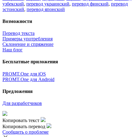
узбекский
,
перевод украинский
,
перевод финский
,
перевод
эстонский
,
перевод японский
Возможности
Перевод текста
Примеры употребления
Склонение и спряжение
Наш блог
Бесплатные приложения
PROMT.One для iOS
PROMT.One для Android
Предложения
Для разработчиков
Копировать текст
Копировать перевод
Сообщить о проблеме