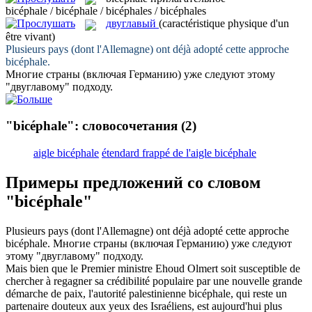
bicéphale / bicéphale / bicéphales / bicéphales
двуглавый
(caractéristique physique d'un
être vivant)
Plusieurs pays (dont l'Allemagne) ont déjà adopté cette approche
bicéphale
.
Многие страны (включая Германию) уже следуют этому
"
двуглавому
" подходу.
"bicéphale": словосочетания
(2)
aigle bicéphale
étendard frappé de l'aigle bicéphale
Примеры предложений со словом
"bicéphale"
Plusieurs pays (dont l'Allemagne) ont déjà adopté cette approche
bicéphale
.
Многие страны (включая Германию) уже следуют
этому "
двуглавому
" подходу.
Mais bien que le Premier ministre Ehoud Olmert soit susceptible de
chercher à regagner sa crédibilité populaire par une nouvelle grande
démarche de paix, l'autorité palestinienne
bicéphale
, qui reste un
partenaire douteux aux yeux des Israéliens, est aujourd'hui plus