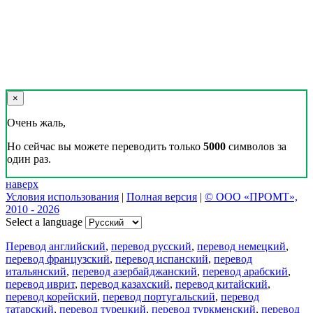
×
Очень жаль,
Но сейчас вы можете переводить только
5000
символов за
один раз.
наверх
Условия использования
|
Полная версия
|
© ООО «ПРОМТ»,
2010 - 2026
Select a language
Перевод английский
,
перевод русский
,
перевод немецкий
,
перевод французский
,
перевод испанский
,
перевод
итальянский
,
перевод азербайджанский
,
перевод арабский
,
перевод иврит
,
перевод казахский
,
перевод китайский
,
перевод корейский
,
перевод португальский
,
перевод
татарский
,
перевод турецкий
,
перевод туркменский
,
перевод