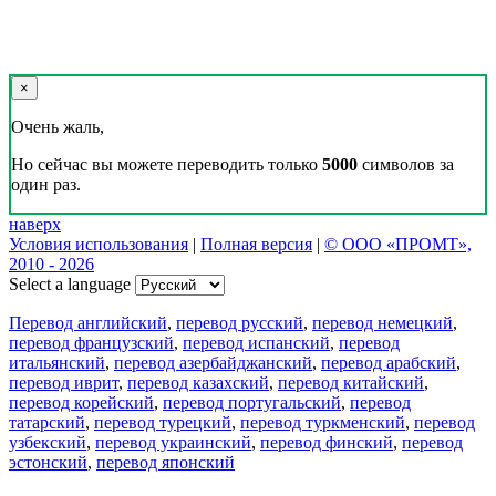
×
Очень жаль,
Но сейчас вы можете переводить только
5000
символов за
один раз.
наверх
Условия использования
|
Полная версия
|
© ООО «ПРОМТ»,
2010 - 2026
Select a language
Перевод английский
,
перевод русский
,
перевод немецкий
,
перевод французский
,
перевод испанский
,
перевод
итальянский
,
перевод азербайджанский
,
перевод арабский
,
перевод иврит
,
перевод казахский
,
перевод китайский
,
перевод корейский
,
перевод португальский
,
перевод
татарский
,
перевод турецкий
,
перевод туркменский
,
перевод
узбекский
,
перевод украинский
,
перевод финский
,
перевод
эстонский
,
перевод японский