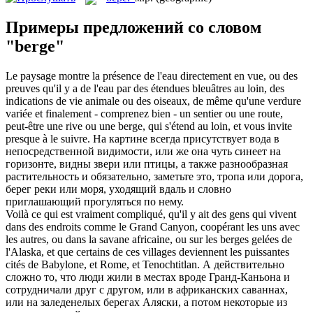
Примеры предложений со словом
"berge"
Le paysage montre la présence de l'eau directement en vue, ou des
preuves qu'il y a de l'eau par des étendues bleuâtres au loin, des
indications de vie animale ou des oiseaux, de même qu'une verdure
variée et finalement - comprenez bien - un sentier ou une route,
peut-être une rive ou une
berge
, qui s'étend au loin, et vous invite
presque à le suivre.
На картине всегда присутствует вода в
непосредственной видимости, или же она чуть синеет на
горизонте, видны звери или птицы, а также разнообразная
растительность и обязательно, заметьте это, тропа или дорога,
берег
реки или моря, уходящий вдаль и словно
приглашающий прогуляться по нему.
Voilà ce qui est vraiment compliqué, qu'il y ait des gens qui vivent
dans des endroits comme le Grand Canyon, coopérant les uns avec
les autres, ou dans la savane africaine, ou sur les
berges
gelées de
l'Alaska, et que certains de ces villages deviennent les puissantes
cités de Babylone, et Rome, et Tenochtitlan.
А действительно
сложно то, что люди жили в местах вроде Гранд-Каньона и
сотрудничали друг с другом, или в африканских саваннах,
или на заледенелых
берегах
Аляски, а потом некоторые из