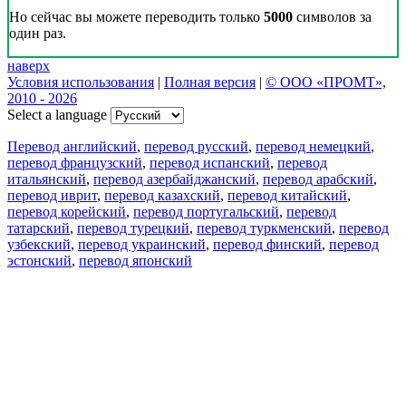
Но сейчас вы можете переводить только
5000
символов за
один раз.
наверх
Условия использования
|
Полная версия
|
© ООО «ПРОМТ»,
2010 - 2026
Select a language
Перевод английский
,
перевод русский
,
перевод немецкий
,
перевод французский
,
перевод испанский
,
перевод
итальянский
,
перевод азербайджанский
,
перевод арабский
,
перевод иврит
,
перевод казахский
,
перевод китайский
,
перевод корейский
,
перевод португальский
,
перевод
татарский
,
перевод турецкий
,
перевод туркменский
,
перевод
узбекский
,
перевод украинский
,
перевод финский
,
перевод
эстонский
,
перевод японский
Возможности
Перевод текста
Примеры употребления
Склонение и спряжение
Наш блог