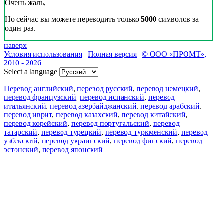
Очень жаль,
Но сейчас вы можете переводить только
5000
символов за
один раз.
наверх
Условия использования
|
Полная версия
|
© ООО «ПРОМТ»,
2010 - 2026
Select a language
Перевод английский
,
перевод русский
,
перевод немецкий
,
перевод французский
,
перевод испанский
,
перевод
итальянский
,
перевод азербайджанский
,
перевод арабский
,
перевод иврит
,
перевод казахский
,
перевод китайский
,
перевод корейский
,
перевод португальский
,
перевод
татарский
,
перевод турецкий
,
перевод туркменский
,
перевод
узбекский
,
перевод украинский
,
перевод финский
,
перевод
эстонский
,
перевод японский
Возможности
Перевод текста
Примеры употребления
Склонение и спряжение
Наш блог