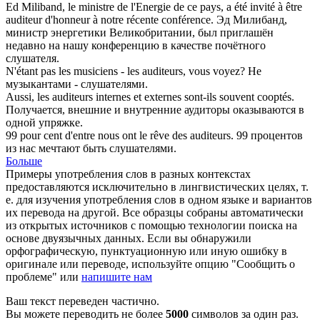
Ed Miliband, le ministre de l'Energie de ce pays, a été invité à être
auditeur
d'honneur à notre récente conférence.
Эд Милибанд,
министр энергетики Великобритании, был приглашён
недавно на нашу конференцию в качестве почётного
слушателя
.
N'étant pas les musiciens - les
auditeurs
, vous voyez?
Не
музыкантами -
слушателями
.
Aussi, les
auditeurs
internes et externes sont-ils souvent cooptés.
Получается, внешние и внутренние
аудиторы
оказываются в
одной упряжке.
99 pour cent d'entre nous ont le rêve des
auditeurs
.
99 процентов
из нас мечтают быть
слушателями
.
Больше
Примеры употребления слов в разных контекстах
предоставляются исключительно в лингвистических целях, т.
е. для изучения употребления слов в одном языке и вариантов
их перевода на другой. Все образцы собраны автоматически
из открытых источников с помощью технологии поиска на
основе двуязычных данных. Если вы обнаружили
орфографическую, пунктуационную или иную ошибку в
оригинале или переводе, используйте опцию "Сообщить о
проблеме" или
напишите нам
Ваш текст переведен частично.
Вы можете переводить не более
5000
символов за один раз.