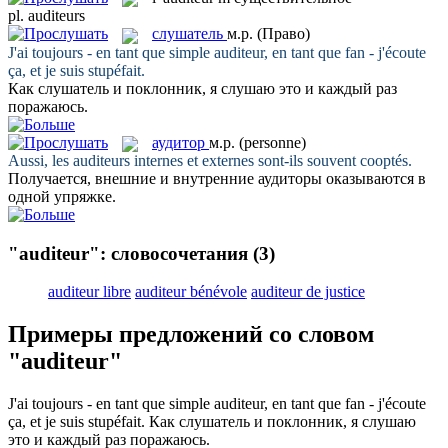
pl.
auditeurs
слушатель
м.р.
(Право)
J'ai toujours - en tant que simple
auditeur
, en tant que fan - j'écoute
ça, et je suis stupéfait.
Как
слушатель
и поклонник, я слушаю это и каждый раз
поражаюсь.
аудитор
м.р.
(personne)
Aussi, les
auditeurs
internes et externes sont-ils souvent cooptés.
Получается, внешние и внутренние
аудиторы
оказываются в
одной упряжке.
"auditeur": словосочетания
(3)
auditeur libre
auditeur bénévole
auditeur de justice
Примеры предложений со словом
"auditeur"
J'ai toujours - en tant que simple
auditeur
, en tant que fan - j'écoute
ça, et je suis stupéfait.
Как
слушатель
и поклонник, я слушаю
это и каждый раз поражаюсь.