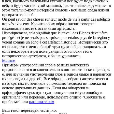
в веб, каким-то маленьким кусочком всё будет подключено к
вебу и будет частью этой машины, так что наше окружение - в
этом тотально-компьютерном смысле - вся наша среда жизни
превратится в веб.
On peut savoir des choses sur leur mode de vie à partir des
artéfacts
trouvés avec eux.
Кое-что об их образе жизни говорят
находимые вместе с останками
артефакты
.
Historiquement, cela signifiait que le travail des Blancs devait être
protégé - et je ne serais pas surprise que certains pays de la région y
voient comme un écho à cet
artéfact
historique.
Исторически это
означало, что именно белый труд нужно было защищать - и
если некоторые в регионе увидели отголоски этого
исторического
артефакта
, я бы не удивилась.
Больше
Примеры употребления слов в разных контекстах
предоставляются исключительно в лингвистических целях, т.
е. для изучения употребления слов в одном языке и вариантов
их перевода на другой. Все образцы собраны автоматически
из открытых источников с помощью технологии поиска на
основе двуязычных данных. Если вы обнаружили
орфографическую, пунктуационную или иную ошибку в
оригинале или переводе, используйте опцию "Сообщить о
проблеме" или
напишите нам
Ваш текст переведен частично.