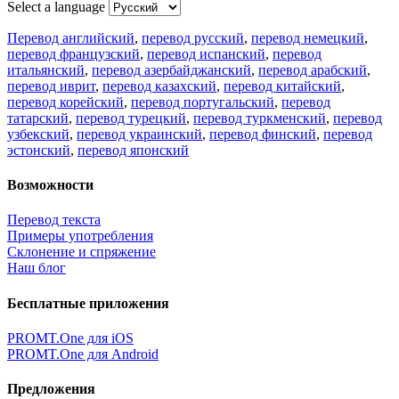
Select a language
Перевод английский
,
перевод русский
,
перевод немецкий
,
перевод французский
,
перевод испанский
,
перевод
итальянский
,
перевод азербайджанский
,
перевод арабский
,
перевод иврит
,
перевод казахский
,
перевод китайский
,
перевод корейский
,
перевод португальский
,
перевод
татарский
,
перевод турецкий
,
перевод туркменский
,
перевод
узбекский
,
перевод украинский
,
перевод финский
,
перевод
эстонский
,
перевод японский
Возможности
Перевод текста
Примеры употребления
Склонение и спряжение
Наш блог
Бесплатные приложения
PROMT.One для iOS
PROMT.One для Android
Предложения