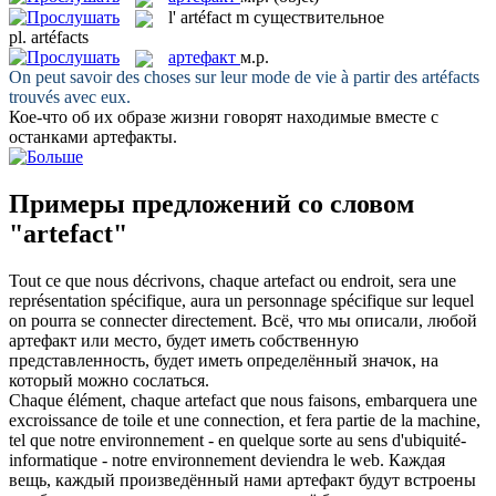
l'
artéfact
m
существительное
pl.
artéfacts
артефакт
м.р.
On peut savoir des choses sur leur mode de vie à partir des
artéfacts
trouvés avec eux.
Кое-что об их образе жизни говорят находимые вместе с
останками
артефакты
.
Примеры предложений со словом
"artefact"
Tout ce que nous décrivons, chaque
artefact
ou endroit, sera une
représentation spécifique, aura un personnage spécifique sur lequel
on pourra se connecter directement.
Всё, что мы описали, любой
артефакт
или место, будет иметь собственную
представленность, будет иметь определённый значок, на
который можно сослаться.
Chaque élément, chaque
artefact
que nous faisons, embarquera une
excroissance de toile et une connection, et fera partie de la machine,
tel que notre environnement - en quelque sorte au sens d'ubiquité-
informatique - notre environnement deviendra le web.
Каждая
вещь, каждый произведённый нами
артефакт
будут встроены