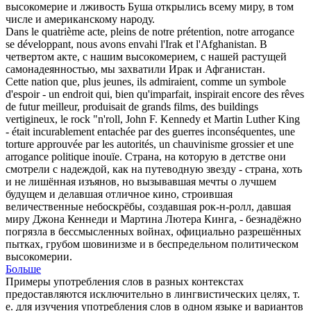
высокомерие
и лживость Буша открылись всему миру, в том
числе и американскому народу.
Dans le quatrième acte, pleins de notre prétention, notre
arrogance
se développant, nous avons envahi l'Irak et l'Afghanistan.
В
четвертом акте, с нашим
высокомерием
, с нашей растущей
самонадеянностью, мы захватили Ирак и Афганистан.
Cette nation que, plus jeunes, ils admiraient, comme un symbole
d'espoir - un endroit qui, bien qu'imparfait, inspirait encore des rêves
de futur meilleur, produisait de grands films, des buildings
vertigineux, le rock "n'roll, John F. Kennedy et Martin Luther King
- était incurablement entachée par des guerres inconséquentes, une
torture approuvée par les autorités, un chauvinisme grossier et une
arrogance
politique inouïe.
Страна, на которую в детстве они
смотрели с надеждой, как на путеводную звезду - страна, хоть
и не лишённая изъянов, но вызывавшая мечты о лучшем
будущем и делавшая отличное кино, строившая
величественные небоскрёбы, создавшая рок-н-ролл, давшая
миру Джона Кеннеди и Мартина Лютера Кинга, - безнадёжно
погрязла в бессмысленных войнах, официально разрешённых
пытках, грубом шовинизме и в беспредельном политическом
высокомерии
.
Больше
Примеры употребления слов в разных контекстах
предоставляются исключительно в лингвистических целях, т.
е. для изучения употребления слов в одном языке и вариантов