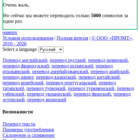
Очень жаль,
Но сейчас вы можете переводить только
5000
символов за
один раз.
наверх
Условия использования
|
Полная версия
|
© ООО «ПРОМТ»,
2010 - 2026
Select a language
Перевод английский
,
перевод русский
,
перевод немецкий
,
перевод французский
,
перевод испанский
,
перевод
итальянский
,
перевод азербайджанский
,
перевод арабский
,
перевод иврит
,
перевод казахский
,
перевод китайский
,
перевод корейский
,
перевод португальский
,
перевод
татарский
,
перевод турецкий
,
перевод туркменский
,
перевод
узбекский
,
перевод украинский
,
перевод финский
,
перевод
эстонский
,
перевод японский
Возможности
Перевод текста
Примеры употребления
Склонение и спряжение