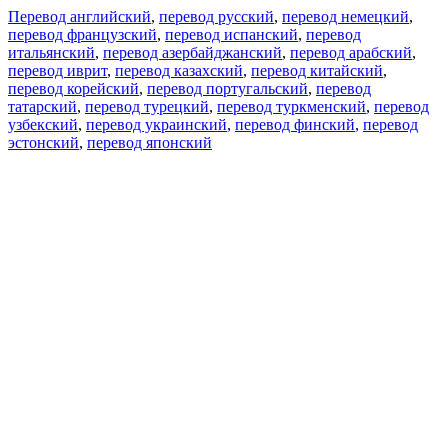
Перевод английский
,
перевод русский
,
перевод немецкий
,
перевод французский
,
перевод испанский
,
перевод
итальянский
,
перевод азербайджанский
,
перевод арабский
,
перевод иврит
,
перевод казахский
,
перевод китайский
,
перевод корейский
,
перевод португальский
,
перевод
татарский
,
перевод турецкий
,
перевод туркменский
,
перевод
узбекский
,
перевод украинский
,
перевод финский
,
перевод
эстонский
,
перевод японский
Возможности
Перевод текста
Примеры употребления
Склонение и спряжение
Наш блог
Бесплатные приложения
PROMT.One для iOS
PROMT.One для Android
Предложения