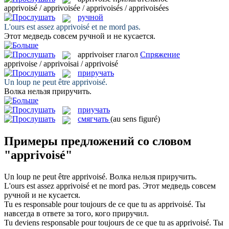
apprivoisé / apprivoisée / apprivoisés / apprivoisées
ручной
L'ours est assez
apprivoisé
et ne mord pas.
Этот медведь совсем
ручной
и не кусается.
apprivoiser
глагол
Спряжение
apprivoise / apprivoisai / apprivoisé
приручать
Un loup ne peut être
apprivoisé
.
Волка нельзя
приручить
.
приучать
смягчать
(au sens figuré)
Примеры предложений со словом
"apprivoisé"
Un loup ne peut être
apprivoisé
.
Волка нельзя
приручить
.
L'ours est assez
apprivoisé
et ne mord pas.
Этот медведь совсем
ручной
и не кусается.
Tu es responsable pour toujours de ce que tu as
apprivoisé
.
Ты
навсегда в ответе за того, кого
приручил
.
Tu deviens responsable pour toujours de ce que tu as
apprivoisé
.
Ты