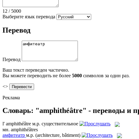
12
/
5000
Выберите язык перевода
Перевод
Перевод
Ваш текст переведен частично.
Вы можете переводить не более
5000
символов за один раз.
<>
Реклама
Словарь: "amphithéâtre" - переводы и 
l'
amphithéâtre
м.р.
существительное
мн.
amphithéâtres
амфитеатр
м.р.
(architecture, bâtiment)