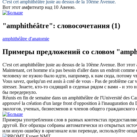
C'est cet
amphithéâtre
juste au dessus de la 10ème Avenue.
Вот этот
амфитеатр
над 10 Авеню.
"amphithéâtre": словосочетания
(1)
amphithéâtre d'anatomie
Примеры предложений со словом "amphi
C'est cet
amphithéâtre
juste au dessus de la 10ème Avenue.
Вот этот
Maintenant, cet homme n'a pas besoin d'aller dans un endroit comme cel
человеку не нужно было идти, например, к нам сюда, потому чт
Vous savez, quelqu'un est assis à coté de vous - Pas de problème car 
stresser.
Знаете, кто-то сидящий в седеньи рядом с вами - и это 
бы передернуло.
Réunis en fin de semaine dans un
amphithéâtre
de l'Université des Car
approuvé la création d'un large front d'opposition à l'inauguration d
экологов, ученых, бизнесменов и членов общего гражданского
Примеры употребления слов в разных контекстах предоставляют
другой. Все образцы собраны автоматически из открытых ист
или иную ошибку в оригинале или переводе, используйте опц