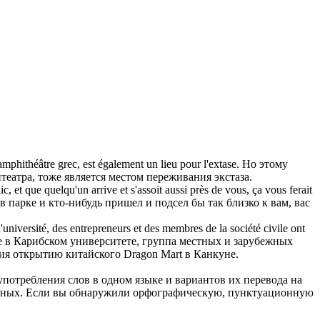
amphithéâtre
grec, est également un lieu pour l'extase.
Но этому
театра
, тоже является местом переживания экстаза.
ic, et que quelqu'un arrive et s'assoit aussi près de vous, ça vous ferait
 в парке и кто-нибудь пришел и подсел бы так близко к вам, вас
'université, des entrepreneurs et des membres de la société civile ont
 в Карибском университете, группа местных и зарубежных
ия открытию китайского Dragon Mart в Канкуне.
употребления слов в одном языке и вариантов их перевода на
анных. Если вы обнаружили орфографическую, пунктуационную