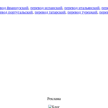
евод французский
,
перевод испанский
,
перевод итальянский
,
пер
евод португальский
,
перевод татарский
,
перевод турецкий
,
пере
Реклама