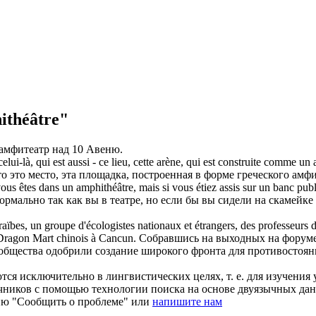
théâtre"
амфитеатр
над 10 Авеню.
ui-là, qui est aussi - ce lieu, cette arène, qui est construite comme un
о это место, эта площадка, построенная в форме греческого
амфи
vous êtes dans un
amphithéâtre
, mais si vous étiez assis sur un banc publ
нормально так как вы в театре, но если бы вы сидели на скамейке
aïbes, un groupe d'écologistes nationaux et étrangers, des professeurs d
u Dragon Mart chinois à Cancun.
Собравшись на выходных на форуме
 общества одобрили создание широкого фронта для противостоян
ся исключительно в лингвистических целях, т. е. для изучения 
очников с помощью технологии поиска на основе двуязычных д
ию "Сообщить о проблеме" или
напишите нам