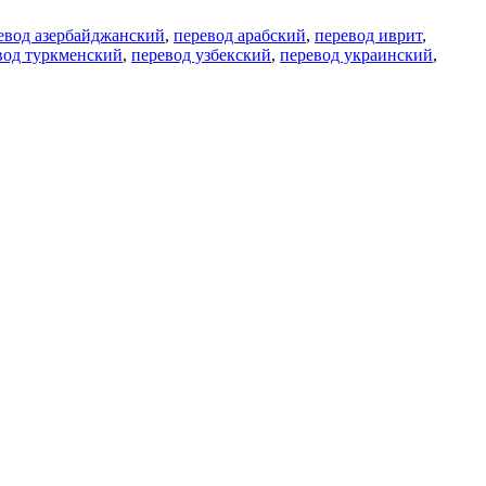
евод азербайджанский
,
перевод арабский
,
перевод иврит
,
вод туркменский
,
перевод узбекский
,
перевод украинский
,