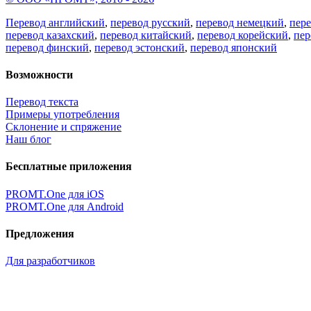
Перевод английский
,
перевод русский
,
перевод немецкий
,
пер
перевод казахский
,
перевод китайский
,
перевод корейский
,
пер
перевод финский
,
перевод эстонский
,
перевод японский
Возможности
Перевод текста
Примеры употребления
Склонение и спряжение
Наш блог
Бесплатные приложения
PROMT.One для iOS
PROMT.One для Android
Предложения
Для разработчиков