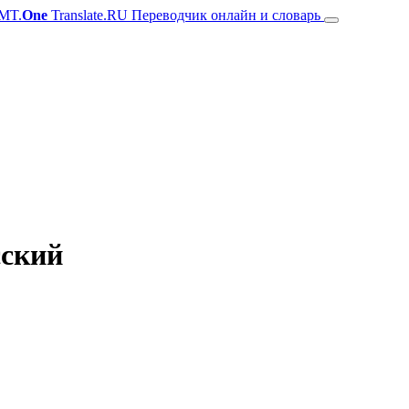
MT.
One
Translate.RU Переводчик онлайн и словарь
сский