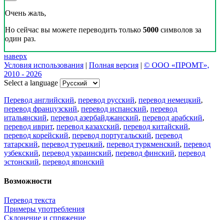
Очень жаль,
Но сейчас вы можете переводить только
5000
символов за
один раз.
наверх
Условия использования
|
Полная версия
|
© ООО «ПРОМТ»,
2010 - 2026
Select a language
Перевод английский
,
перевод русский
,
перевод немецкий
,
перевод французский
,
перевод испанский
,
перевод
итальянский
,
перевод азербайджанский
,
перевод арабский
,
перевод иврит
,
перевод казахский
,
перевод китайский
,
перевод корейский
,
перевод португальский
,
перевод
татарский
,
перевод турецкий
,
перевод туркменский
,
перевод
узбекский
,
перевод украинский
,
перевод финский
,
перевод
эстонский
,
перевод японский
Возможности
Перевод текста
Примеры употребления
Склонение и спряжение