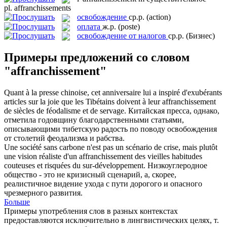
pl.
affranchissements
освобождение
ср.р.
(action)
оплата
ж.р.
(poste)
освобождение от налогов
ср.р.
(Бизнес)
Примеры предложений со словом
"affranchissement"
Quant à la presse chinoise, cet anniversaire lui a inspiré d'exubérants
articles sur la joie que les Tibétains doivent à leur
affranchissement
de siècles de féodalisme et de servage.
Китайская пресса, однако,
отметила годовщину благодарственными статьями,
описывающими тибетскую радость по поводу
освобождения
от столетий феодализма и рабства.
Une société sans carbone n'est pas un scénario de crise, mais plutôt
une vision réaliste d'un
affranchissement
des vieilles habitudes
couteuses et risquées du sur-développement.
Низкоуглеродное
общество - это не кризисный сценарий, а, скорее,
реалистичное видение ухода с пути дорогого и опасного
чрезмерного развития.
Больше
Примеры употребления слов в разных контекстах
предоставляются исключительно в лингвистических целях, т.