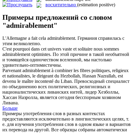
восхитительно
(estimation positive)
Примеры предложений со словом
"admirablement"
L'Allemagne a fait cela
admirablement
.
Германия справилась с
этим великолепно.
C'est pourquoi dans cet univers vaste et solitaire nous sommes
admirablement
optimistes.
По этой причине в такой необъятной
и томящейся одиночеством вселенной, мы настолько
удивительно-оптимистичны.
Parvenant
admirablement
à combiner les fibres politiques, religieux
et nationalistes, le dirigeant du Hezbollah, Hassan Nazrallah, est
devenu le maître incontesté du Liban.
Превосходный специалист
по объединению всех политических, религиозных и
националистических ливанских нитей, лидер Хезболлы,
Хассан Назролла, является сегодня бесспорным хозяином
Ливана.
Больше
Примеры употребления слов в разных контекстах
предоставляются исключительно в лингвистических целях, т.
е. для изучения употребления слов в одном языке и вариантов
их перевода на другой. Все образцы собраны автоматически