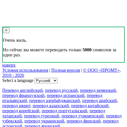
×
Очень жаль,
Но сейчас вы можете переводить только
5000
символов за
один раз.
наверх
Условия использования
|
Полная версия
|
© ООО «ПРОМТ»,
2010 - 2026
Select a language
Перевод английский
,
перевод русский
,
перевод немецкий
,
перевод французский
,
перевод испанский
,
перевод
итальянский
,
перевод азербайджанский
,
перевод арабский
,
перевод иврит
,
перевод казахский
,
перевод китайский
,
перевод корейский
,
перевод португальский
,
перевод
татарский
,
перевод турецкий
,
перевод туркменский
,
перевод
узбекский
,
перевод украинский
,
перевод финский
,
перевод
эстонский
,
перевод японский