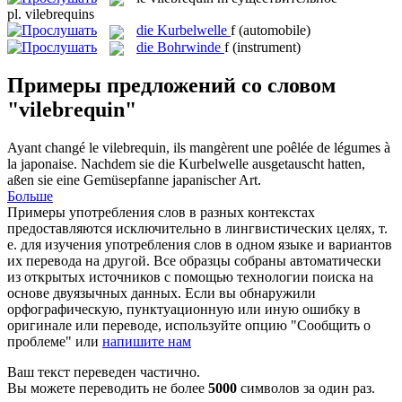
pl.
vilebrequins
die
Kurbelwelle
f
(automobile)
die
Bohrwinde
f
(instrument)
Примеры предложений со словом
"vilebrequin"
Ayant changé le
vilebrequin
, ils mangèrent une poêlée de légumes à
la japonaise.
Nachdem sie die
Kurbelwelle
ausgetauscht hatten,
aßen sie eine Gemüsepfanne japanischer Art.
Больше
Примеры употребления слов в разных контекстах
предоставляются исключительно в лингвистических целях, т.
е. для изучения употребления слов в одном языке и вариантов
их перевода на другой. Все образцы собраны автоматически
из открытых источников с помощью технологии поиска на
основе двуязычных данных. Если вы обнаружили
орфографическую, пунктуационную или иную ошибку в
оригинале или переводе, используйте опцию "Сообщить о
проблеме" или
напишите нам
Ваш текст переведен частично.
Вы можете переводить не более
5000
символов за один раз.