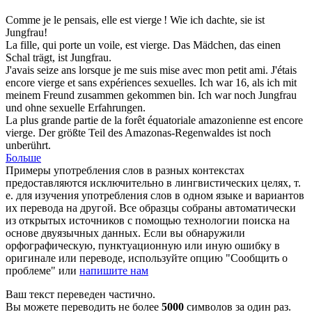
Comme je le pensais, elle est
vierge
!
Wie ich dachte, sie ist
Jungfrau
!
La fille, qui porte un voile, est
vierge
.
Das Mädchen, das einen
Schal trägt, ist
Jungfrau
.
J'avais seize ans lorsque je me suis mise avec mon petit ami. J'étais
encore
vierge
et sans expériences sexuelles.
Ich war 16, als ich mit
meinem Freund zusammen gekommen bin. Ich war noch
Jungfrau
und ohne sexuelle Erfahrungen.
La plus grande partie de la forêt équatoriale amazonienne est encore
vierge
.
Der größte Teil des Amazonas-Regenwaldes ist noch
unberührt.
Больше
Примеры употребления слов в разных контекстах
предоставляются исключительно в лингвистических целях, т.
е. для изучения употребления слов в одном языке и вариантов
их перевода на другой. Все образцы собраны автоматически
из открытых источников с помощью технологии поиска на
основе двуязычных данных. Если вы обнаружили
орфографическую, пунктуационную или иную ошибку в
оригинале или переводе, используйте опцию "Сообщить о
проблеме" или
напишите нам
Ваш текст переведен частично.
Вы можете переводить не более
5000
символов за один раз.