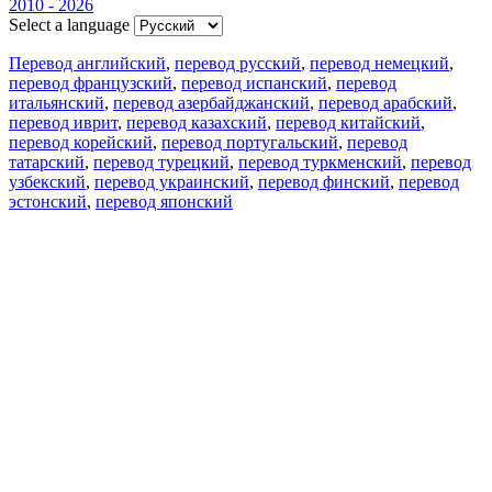
2010 - 2026
Select a language
Перевод английский
,
перевод русский
,
перевод немецкий
,
перевод французский
,
перевод испанский
,
перевод
итальянский
,
перевод азербайджанский
,
перевод арабский
,
перевод иврит
,
перевод казахский
,
перевод китайский
,
перевод корейский
,
перевод португальский
,
перевод
татарский
,
перевод турецкий
,
перевод туркменский
,
перевод
узбекский
,
перевод украинский
,
перевод финский
,
перевод
эстонский
,
перевод японский
Возможности
Перевод текста
Примеры употребления
Склонение и спряжение
Наш блог
Бесплатные приложения
PROMT.One для iOS
PROMT.One для Android