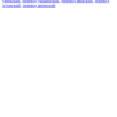
узбекский
,
перевод украинский
,
перевод финский
,
перевод
эстонский
,
перевод японский
Возможности
Перевод текста
Примеры употребления
Склонение и спряжение
Наш блог
Бесплатные приложения
PROMT.One для iOS
PROMT.One для Android
Предложения
Для разработчиков
Копировать текст
Копировать перевод
Сообщить о проблеме