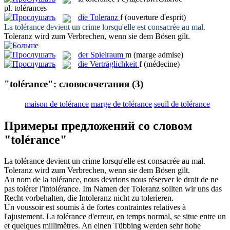
pl.
tolérances
die
Toleranz
f
(ouverture d'esprit)
La
tolérance
devient un crime lorsqu'elle est consacrée au mal.
Toleranz
wird zum Verbrechen, wenn sie dem Bösen gilt.
der
Spielraum
m
(marge admise)
die
Verträglichkeit
f
(médecine)
"tolérance": словосочетания
(3)
maison de tolérance
marge de tolérance
seuil de tolérance
Примеры предложений со словом
"tolérance"
La
tolérance
devient un crime lorsqu'elle est consacrée au mal.
Toleranz
wird zum Verbrechen, wenn sie dem Bösen gilt.
Au nom de la
tolérance
, nous devrions nous réserver le droit de ne
pas tolérer l'intolérance.
Im Namen der
Toleranz
sollten wir uns das
Recht vorbehalten, die Intoleranz nicht zu tolerieren.
Un voussoir est soumis à de fortes contraintes relatives à
l'ajustement. La
tolérance
d'erreur, en temps normal, se situe entre un
et quelques millimètres.
An einen Tübbing werden sehr hohe