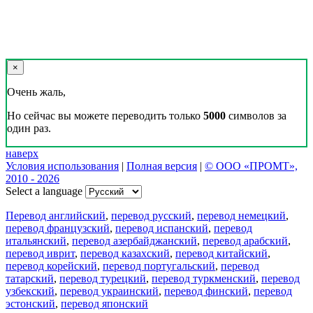
×
Очень жаль,
Но сейчас вы можете переводить только
5000
символов за
один раз.
наверх
Условия использования
|
Полная версия
|
© ООО «ПРОМТ»,
2010 - 2026
Select a language
Перевод английский
,
перевод русский
,
перевод немецкий
,
перевод французский
,
перевод испанский
,
перевод
итальянский
,
перевод азербайджанский
,
перевод арабский
,
перевод иврит
,
перевод казахский
,
перевод китайский
,
перевод корейский
,
перевод португальский
,
перевод
татарский
,
перевод турецкий
,
перевод туркменский
,
перевод
узбекский
,
перевод украинский
,
перевод финский
,
перевод
эстонский
,
перевод японский