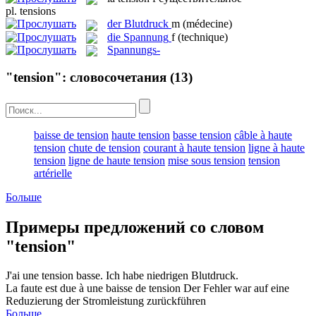
pl.
tensions
der
Blutdruck
m
(médecine)
die
Spannung
f
(technique)
Spannungs-
"tension": словосочетания
(13)
baisse de tension
haute tension
basse tension
câble à haute
tension
chute de tension
courant à haute tension
ligne à haute
tension
ligne de haute tension
mise sous tension
tension
artérielle
Больше
Примеры предложений со словом
"tension"
J'ai une
tension
basse.
Ich habe niedrigen
Blutdruck
.
La faute est due à une baisse de
tension
Der Fehler war auf eine
Reduzierung der Stromleistung zurückführen
Больше