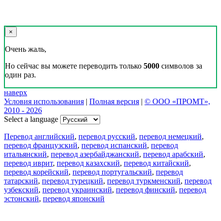
×
Очень жаль,
Но сейчас вы можете переводить только
5000
символов за
один раз.
наверх
Условия использования
|
Полная версия
|
© ООО «ПРОМТ»,
2010 - 2026
Select a language
Перевод английский
,
перевод русский
,
перевод немецкий
,
перевод французский
,
перевод испанский
,
перевод
итальянский
,
перевод азербайджанский
,
перевод арабский
,
перевод иврит
,
перевод казахский
,
перевод китайский
,
перевод корейский
,
перевод португальский
,
перевод
татарский
,
перевод турецкий
,
перевод туркменский
,
перевод
узбекский
,
перевод украинский
,
перевод финский
,
перевод
эстонский
,
перевод японский
Возможности