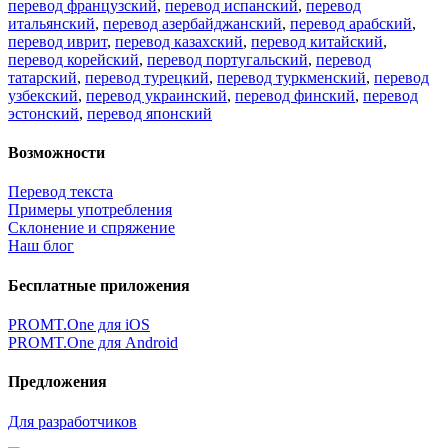
перевод французский
,
перевод испанский
,
перевод
итальянский
,
перевод азербайджанский
,
перевод арабский
,
перевод иврит
,
перевод казахский
,
перевод китайский
,
перевод корейский
,
перевод португальский
,
перевод
татарский
,
перевод турецкий
,
перевод туркменский
,
перевод
узбекский
,
перевод украинский
,
перевод финский
,
перевод
эстонский
,
перевод японский
Возможности
Перевод текста
Примеры употребления
Склонение и спряжение
Наш блог
Бесплатные приложения
PROMT.One для iOS
PROMT.One для Android
Предложения
Для разработчиков