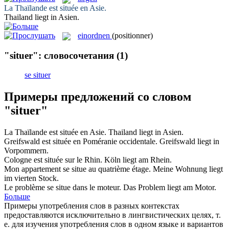
La Thaïlande est
située
en Asie.
Thailand
liegt
in Asien.
einordnen
(positionner)
"situer": словосочетания
(1)
se situer
Примеры предложений со словом
"situer"
La Thaïlande est
située
en Asie.
Thailand
liegt
in Asien.
Greifswald est
située
en Poméranie occidentale.
Greifswald
liegt
in
Vorpommern.
Cologne est
située
sur le Rhin.
Köln
liegt
am Rhein.
Mon appartement se
situe
au quatrième étage.
Meine Wohnung
liegt
im vierten Stock.
Le problème se
situe
dans le moteur.
Das Problem
liegt
am Motor.
Больше
Примеры употребления слов в разных контекстах
предоставляются исключительно в лингвистических целях, т.
е. для изучения употребления слов в одном языке и вариантов