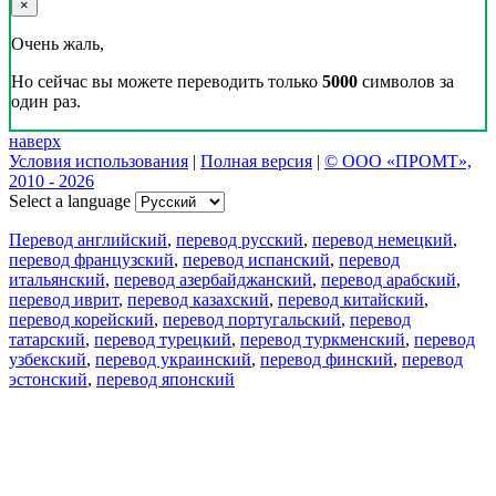
×
Очень жаль,
Но сейчас вы можете переводить только
5000
символов за
один раз.
наверх
Условия использования
|
Полная версия
|
© ООО «ПРОМТ»,
2010 - 2026
Select a language
Перевод английский
,
перевод русский
,
перевод немецкий
,
перевод французский
,
перевод испанский
,
перевод
итальянский
,
перевод азербайджанский
,
перевод арабский
,
перевод иврит
,
перевод казахский
,
перевод китайский
,
перевод корейский
,
перевод португальский
,
перевод
татарский
,
перевод турецкий
,
перевод туркменский
,
перевод
узбекский
,
перевод украинский
,
перевод финский
,
перевод
эстонский
,
перевод японский
Возможности
Перевод текста
Примеры употребления