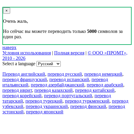
×
Очень жаль,
Но сейчас вы можете переводить только
5000
символов за
один раз.
наверх
Условия использования
|
Полная версия
|
© ООО «ПРОМТ»,
2010 - 2026
Select a language
Перевод английский
,
перевод русский
,
перевод немецкий
,
перевод французский
,
перевод испанский
,
перевод
итальянский
,
перевод азербайджанский
,
перевод арабский
,
перевод иврит
,
перевод казахский
,
перевод китайский
,
перевод корейский
,
перевод португальский
,
перевод
татарский
,
перевод турецкий
,
перевод туркменский
,
перевод
узбекский
,
перевод украинский
,
перевод финский
,
перевод
эстонский
,
перевод японский
Возможности