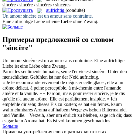
sincère / sincère / sincères / sincères
aufrichtig
(conduite)
Un amour
sincère
est un amour sans contrainte.
Eine
aufrichtige
Liebe ist eine Liebe ohne Zwang.
Примеры предложений со словом
"sincère"
Un amour
sincère
est un amour sans contrainte.
Eine
aufrichtige
Liebe ist eine Liebe ohne Zwang.
Parmi les sentiments humains, seule l'envie est
sincère
.
Unter den
menschlichen Gefühlen ist nur der Neid
aufrichtig
.
« Je te recommande vivement de déguster cette glace ; elle a un
arôme délicat, à peine perceptible, à mi-chemin entre l'amande
amère et la vanille. » « Pardon, mais pour rester
sincère
, je te dis
qu'elle n'a aucun arôme. Elle est parfaitement insipide. »
Ich
empfehle dir sehr, dieses Eis zu kosten; es hat ein feines, kaum
wahrnehmbares Aroma auf halbem Wege zwischen Bittermandel
und Vanille. - Verzeih, aber um ehrlich zu bleiben, sage ich dir, dass
es gar kein Aroma hat. Es ist vollkommen geschmacklos.
Больше
Примеры употребления слов в разных контекстах