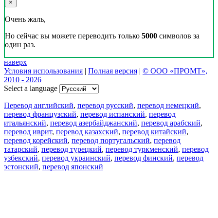
×
Очень жаль,
Но сейчас вы можете переводить только
5000
символов за
один раз.
наверх
Условия использования
|
Полная версия
|
© ООО «ПРОМТ»,
2010 - 2026
Select a language
Перевод английский
,
перевод русский
,
перевод немецкий
,
перевод французский
,
перевод испанский
,
перевод
итальянский
,
перевод азербайджанский
,
перевод арабский
,
перевод иврит
,
перевод казахский
,
перевод китайский
,
перевод корейский
,
перевод португальский
,
перевод
татарский
,
перевод турецкий
,
перевод туркменский
,
перевод
узбекский
,
перевод украинский
,
перевод финский
,
перевод
эстонский
,
перевод японский
Возможности
Перевод текста
Примеры употребления