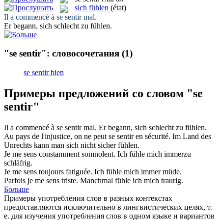
sich fühlen
(état)
Il a commencé à
se sentir
mal.
Er begann, sich schlecht zu
fühlen
.
"se sentir": словосочетания
(1)
se sentir bien
Примеры предложений со словом "se
sentir"
Il a commencé à
se sentir
mal.
Er begann, sich schlecht zu
fühlen
.
Au pays de l'injustice, on ne peut
se sentir
en sécurité.
Im Land des
Unrechts kann man sich nicht sicher
fühlen
.
Je
me sens
constamment somnolent.
Ich
fühle mich
immerzu
schläfrig.
Je
me sens
toujours fatiguée.
Ich
fühle mich
immer müde.
Parfois je
me sens
triste.
Manchmal
fühle
ich mich traurig.
Больше
Примеры употребления слов в разных контекстах
предоставляются исключительно в лингвистических целях, т.
е. для изучения употребления слов в одном языке и вариантов