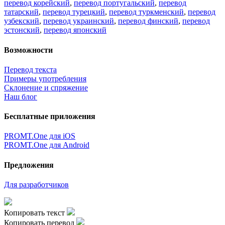
перевод корейский
,
перевод португальский
,
перевод
татарский
,
перевод турецкий
,
перевод туркменский
,
перевод
узбекский
,
перевод украинский
,
перевод финский
,
перевод
эстонский
,
перевод японский
Возможности
Перевод текста
Примеры употребления
Склонение и спряжение
Наш блог
Бесплатные приложения
PROMT.One для iOS
PROMT.One для Android
Предложения
Для разработчиков
Копировать текст
Копировать перевод