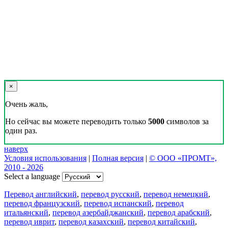
×
Очень жаль,
Но сейчас вы можете переводить только
5000
символов за
один раз.
наверх
Условия использования
|
Полная версия
|
© ООО «ПРОМТ»,
2010 - 2026
Select a language
Перевод английский
,
перевод русский
,
перевод немецкий
,
перевод французский
,
перевод испанский
,
перевод
итальянский
,
перевод азербайджанский
,
перевод арабский
,
перевод иврит
,
перевод казахский
,
перевод китайский
,