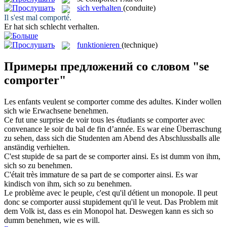
sich verhalten
(conduite)
Il s'est mal
comporté
.
Er hat sich schlecht
verhalten
.
funktionieren
(technique)
Примеры предложений со словом "se
comporter"
Les enfants veulent
se comporter
comme des adultes.
Kinder wollen
sich wie Erwachsene
benehmen
.
Ce fut une surprise de voir tous les étudiants
se comporter
avec
convenance le soir du bal de fin d’année.
Es war eine Überraschung
zu sehen, dass sich die Studenten am Abend des Abschlussballs alle
anständig
verhielten
.
C'est stupide de sa part de
se comporter
ainsi.
Es ist dumm von ihm,
sich so zu
benehmen
.
C'était très immature de sa part de
se comporter
ainsi.
Es war
kindisch von ihm, sich so zu
benehmen
.
Le problème avec le peuple, c'est qu'il détient un monopole. Il peut
donc
se comporter
aussi stupidement qu'il le veut.
Das Problem mit
dem Volk ist, dass es ein Monopol hat. Deswegen kann es sich so
dumm
benehmen
, wie es will.