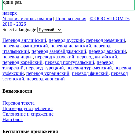
один раз.
наверх
Условия использования
|
Полная версия
|
© ООО «ПРОМТ»,
2010 - 2026
Select a language
Перевод английский
,
перевод русский
,
перевод немецкий
,
перевод французский
,
перевод испанский
,
перевод
итальянский
,
перевод азербайджанский
,
перевод арабский
,
перевод иврит
,
перевод казахский
,
перевод китайский
,
перевод корейский
,
перевод португальский
,
перевод
татарский
,
перевод турецкий
,
перевод туркменский
,
перевод
узбекский
,
перевод украинский
,
перевод финский
,
перевод
эстонский
,
перевод японский
Возможности
Перевод текста
Примеры употребления
Склонение и спряжение
Наш блог
Бесплатные приложения