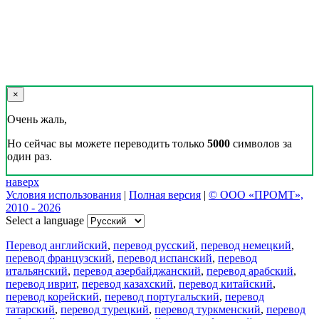
×
Очень жаль,
Но сейчас вы можете переводить только
5000
символов за
один раз.
наверх
Условия использования
|
Полная версия
|
© ООО «ПРОМТ»,
2010 - 2026
Select a language
Перевод английский
,
перевод русский
,
перевод немецкий
,
перевод французский
,
перевод испанский
,
перевод
итальянский
,
перевод азербайджанский
,
перевод арабский
,
перевод иврит
,
перевод казахский
,
перевод китайский
,
перевод корейский
,
перевод португальский
,
перевод
татарский
,
перевод турецкий
,
перевод туркменский
,
перевод