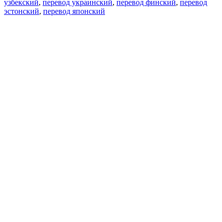
узбекский
,
перевод украинский
,
перевод финский
,
перевод
эстонский
,
перевод японский
Возможности
Перевод текста
Примеры употребления
Склонение и спряжение
Наш блог
Бесплатные приложения
PROMT.One для iOS
PROMT.One для Android
Предложения
Для разработчиков
Копировать текст
Копировать перевод
Сообщить о проблеме