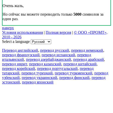
Очень жаль,
Но сейчас вы можете переводить только
5000
символов за
один раз.
наверх
Условия использования
|
Полная версия
|
© ООО «ПРОМТ»,
2010 - 2026
Select a language
Перевод английский
,
перевод русский
,
перевод немецкий
,
перевод французский
,
перевод испанский
,
перевод
итальянский
,
перевод азербайджанский
,
перевод арабский
,
перевод иврит
,
перевод казахский
,
перевод китайский
,
перевод корейский
,
перевод португальский
,
перевод
татарский
,
перевод турецкий
,
перевод туркменский
,
перевод
узбекский
,
перевод украинский
,
перевод финский
,
перевод
эстонский
,
перевод японский
Возможности
Перевод текста
Примеры употребления
Склонение и спряжение