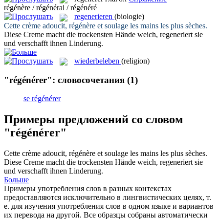
régénère / régénérai / régénéré
regenerieren
(biologie)
Cette crème adoucit,
régénère
et soulage les mains les plus sèches.
Diese Creme macht die trockensten Hände weich,
regeneriert
sie
und verschafft ihnen Linderung.
wiederbeleben
(religion)
"régénérer": словосочетания
(1)
se régénérer
Примеры предложений со словом
"régénérer"
Cette crème adoucit,
régénère
et soulage les mains les plus sèches.
Diese Creme macht die trockensten Hände weich,
regeneriert
sie
und verschafft ihnen Linderung.
Больше
Примеры употребления слов в разных контекстах
предоставляются исключительно в лингвистических целях, т.
е. для изучения употребления слов в одном языке и вариантов
их перевода на другой. Все образцы собраны автоматически