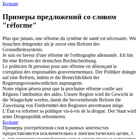
Больше
Примеры предложений со словом
"réforme"
Plus que jamais, une
réforme
du système de santé est nécessaire.
Wir
brauchen dringender als je zuvor eine
Reform
des
Gesundheitssystems.
Je suis en faveur d'une
réforme
de l'orthographe allemande.
Ich bin
für eine
Reform
der deutschen Rechtschreibung.
Le politicien fit pression pour une
réforme
en dénonçant la
corruption des responsables gouvernementaux.
Der Politiker drängte
auf eine
Reform
, indem er die Bestechlichkeit der
Regierungsverantwortlichen anprangerte.
Notre région pèsera pour que la prochaine
réforme
confie aux
Régions l’attribution des aides.
Unsere Region wird ihr Gewicht in
die Waagschale werfen, damit die bevorstehende
Reform
die
Zuweisung von Fördermittel den Regionen anvertrauen möge.
L’État va
reformer
sa politique vis-à-vis de la drogue.
Der Staat wird
seine Drogenpolitik
reformieren
.
Больше
Примеры употребления слов в разных контекстах
предоставляются исключительно в лингвистических целях, т.
е. для изучения употребления слов в одном языке и вариантов