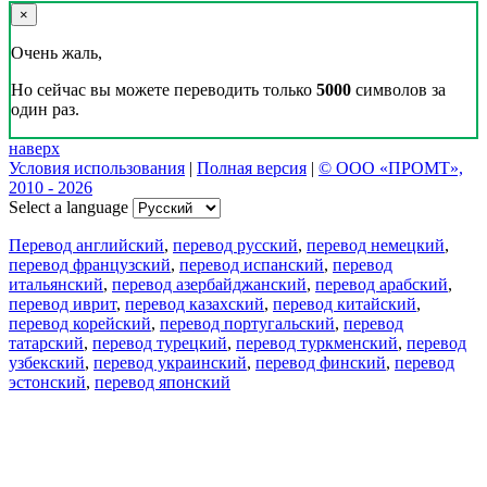
×
Очень жаль,
Но сейчас вы можете переводить только
5000
символов за
один раз.
наверх
Условия использования
|
Полная версия
|
© ООО «ПРОМТ»,
2010 - 2026
Select a language
Перевод английский
,
перевод русский
,
перевод немецкий
,
перевод французский
,
перевод испанский
,
перевод
итальянский
,
перевод азербайджанский
,
перевод арабский
,
перевод иврит
,
перевод казахский
,
перевод китайский
,
перевод корейский
,
перевод португальский
,
перевод
татарский
,
перевод турецкий
,
перевод туркменский
,
перевод
узбекский
,
перевод украинский
,
перевод финский
,
перевод
эстонский
,
перевод японский
Возможности
Перевод текста
Примеры употребления