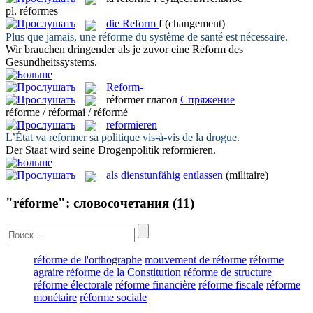
pl.
réformes
die
Reform
f
(changement)
Plus que jamais, une
réforme
du système de santé est nécessaire.
Wir brauchen dringender als je zuvor eine
Reform
des
Gesundheitssystems.
Reform-
réformer
глагол
Спряжение
réforme / réformai / réformé
reformieren
L’État va
reformer
sa politique vis-à-vis de la drogue.
Der Staat wird seine Drogenpolitik
reformieren
.
als dienstunfähig entlassen
(militaire)
"réforme": словосочетания
(11)
réforme de l'orthographe
mouvement de réforme
réforme
agraire
réforme de la Constitution
réforme de structure
réforme électorale
réforme financière
réforme fiscale
réforme
monétaire
réforme sociale