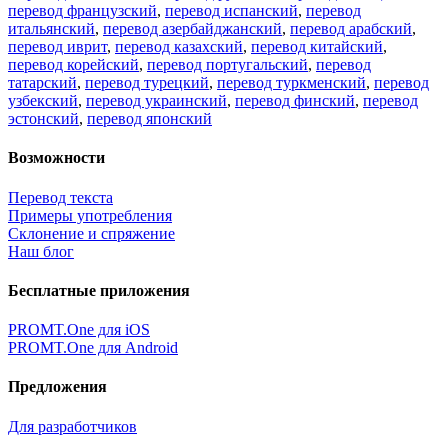
перевод французский
,
перевод испанский
,
перевод
итальянский
,
перевод азербайджанский
,
перевод арабский
,
перевод иврит
,
перевод казахский
,
перевод китайский
,
перевод корейский
,
перевод португальский
,
перевод
татарский
,
перевод турецкий
,
перевод туркменский
,
перевод
узбекский
,
перевод украинский
,
перевод финский
,
перевод
эстонский
,
перевод японский
Возможности
Перевод текста
Примеры употребления
Склонение и спряжение
Наш блог
Бесплатные приложения
PROMT.One для iOS
PROMT.One для Android
Предложения
Для разработчиков