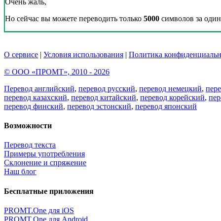
Очень жаль,
Но сейчас вы можете переводить только
5000
символов за один 
О сервисе
|
Условия использования
|
Политика конфиденциальн
© ООО «ПРОМТ», 2010 - 2026
Перевод английский
,
перевод русский
,
перевод немецкий
,
пер
перевод казахский
,
перевод китайский
,
перевод корейский
,
пер
перевод финский
,
перевод эстонский
,
перевод японский
Возможности
Перевод текста
Примеры употребления
Склонение и спряжение
Наш блог
Бесплатные приложения
PROMT.One для iOS
PROMT.One для Android