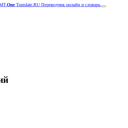
MT.
One
Translate.RU Переводчик онлайн и словарь
ий