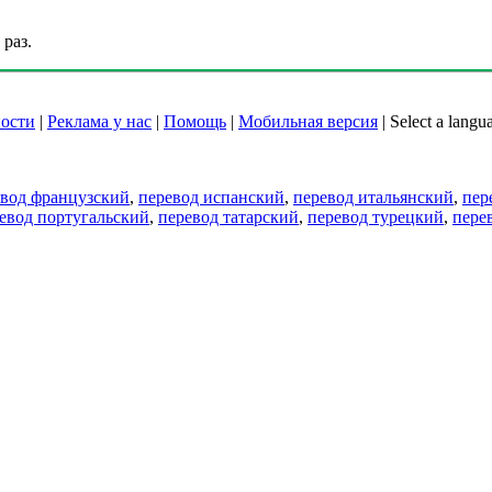
раз.
ости
|
Реклама у нас
|
Помощь
|
Мобильная версия
|
Select a langu
евод французский
,
перевод испанский
,
перевод итальянский
,
пер
евод португальский
,
перевод татарский
,
перевод турецкий
,
пере