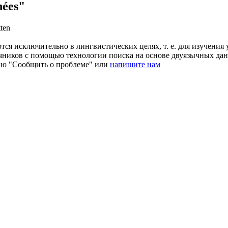
nées"
tten
ся исключительно в лингвистических целях, т. е. для изучения 
очников с помощью технологии поиска на основе двуязычных д
ию "Сообщить о проблеме" или
напишите нам