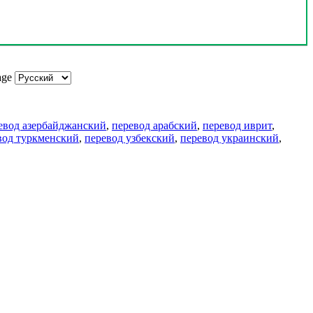
age
евод азербайджанский
,
перевод арабский
,
перевод иврит
,
вод туркменский
,
перевод узбекский
,
перевод украинский
,