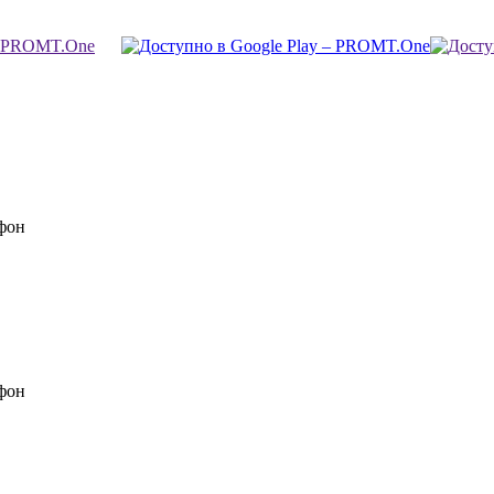
фон
фон