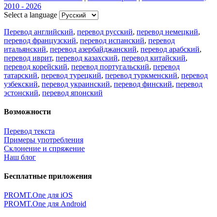
2010 - 2026
Select a language
Перевод английский
,
перевод русский
,
перевод немецкий
,
перевод французский
,
перевод испанский
,
перевод
итальянский
,
перевод азербайджанский
,
перевод арабский
,
перевод иврит
,
перевод казахский
,
перевод китайский
,
перевод корейский
,
перевод португальский
,
перевод
татарский
,
перевод турецкий
,
перевод туркменский
,
перевод
узбекский
,
перевод украинский
,
перевод финский
,
перевод
эстонский
,
перевод японский
Возможности
Перевод текста
Примеры употребления
Склонение и спряжение
Наш блог
Бесплатные приложения
PROMT.One для iOS
PROMT.One для Android