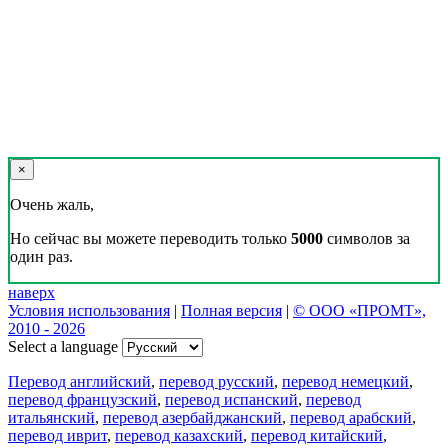
×
Очень жаль,
Но сейчас вы можете переводить только
5000
символов за
один раз.
наверх
Условия использования
|
Полная версия
|
© ООО «ПРОМТ»,
2010 - 2026
Select a language
Перевод английский
,
перевод русский
,
перевод немецкий
,
перевод французский
,
перевод испанский
,
перевод
итальянский
,
перевод азербайджанский
,
перевод арабский
,
перевод иврит
,
перевод казахский
,
перевод китайский
,