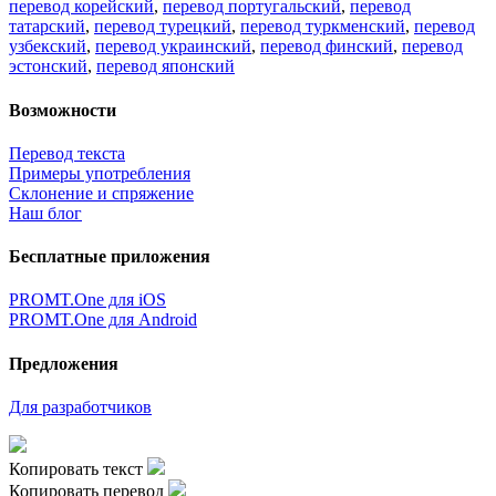
перевод корейский
,
перевод португальский
,
перевод
татарский
,
перевод турецкий
,
перевод туркменский
,
перевод
узбекский
,
перевод украинский
,
перевод финский
,
перевод
эстонский
,
перевод японский
Возможности
Перевод текста
Примеры употребления
Склонение и спряжение
Наш блог
Бесплатные приложения
PROMT.One для iOS
PROMT.One для Android
Предложения
Для разработчиков
Копировать текст
Копировать перевод