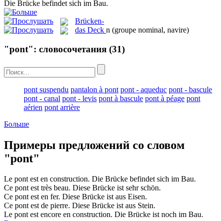
Die
Brücke
befindet sich im Bau.
Brücken-
das
Deck
n
(groupe nominal, navire)
"pont": словосочетания
(31)
pont suspendu
pantalon à pont
pont - aqueduc
pont - bascule
pont - canal
pont - levis
pont à bascule
pont à péage
pont
aérien
pont arrière
Больше
Примеры предложений со словом
"pont"
Le
pont
est en construction.
Die
Brücke
befindet sich im Bau.
Ce
pont
est très beau.
Diese
Brücke
ist sehr schön.
Ce
pont
est en fer.
Diese
Brücke
ist aus Eisen.
Ce
pont
est de pierre.
Diese
Brücke
ist aus Stein.
Le
pont
est encore en construction.
Die
Brücke
ist noch im Bau.