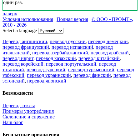
один раз.
наверх
Условия использования
|
Полная версия
|
© ООО «ПРОМТ»,
2010 - 2026
Select a language
Перевод английский
,
перевод русский
,
перевод немецкий
,
перевод французский
,
перевод испанский
,
перевод
итальянский
,
перевод азербайджанский
,
перевод арабский
,
перевод иврит
,
перевод казахский
,
перевод китайский
,
перевод корейский
,
перевод португальский
,
перевод
татарский
,
перевод турецкий
,
перевод туркменский
,
перевод
узбекский
,
перевод украинский
,
перевод финский
,
перевод
эстонский
,
перевод японский
Возможности
Перевод текста
Примеры употребления
Склонение и спряжение
Наш блог
Бесплатные приложения