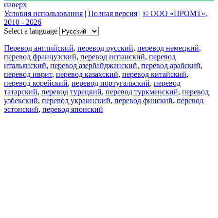
наверх
Условия использования
|
Полная версия
|
© ООО «ПРОМТ»,
2010 - 2026
Select a language
Перевод английский
,
перевод русский
,
перевод немецкий
,
перевод французский
,
перевод испанский
,
перевод
итальянский
,
перевод азербайджанский
,
перевод арабский
,
перевод иврит
,
перевод казахский
,
перевод китайский
,
перевод корейский
,
перевод португальский
,
перевод
татарский
,
перевод турецкий
,
перевод туркменский
,
перевод
узбекский
,
перевод украинский
,
перевод финский
,
перевод
эстонский
,
перевод японский
Возможности
Перевод текста
Примеры употребления
Склонение и спряжение
Наш блог
Бесплатные приложения
PROMT.One для iOS