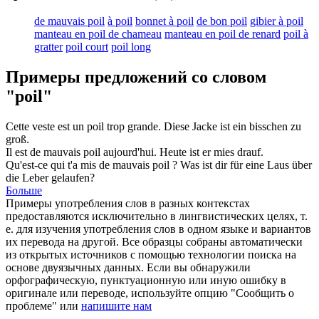
de mauvais poil
à poil
bonnet à poil
de bon poil
gibier à poil
manteau en poil de chameau
manteau en poil de renard
poil à
gratter
poil court
poil long
Примеры предложений со словом
"poil"
Cette veste est un
poil
trop grande.
Diese Jacke ist ein bisschen zu
groß.
Il est de mauvais
poil
aujourd'hui.
Heute ist er mies drauf.
Qu'est-ce qui t'a mis de mauvais
poil
?
Was ist dir für eine Laus über
die Leber gelaufen?
Больше
Примеры употребления слов в разных контекстах
предоставляются исключительно в лингвистических целях, т.
е. для изучения употребления слов в одном языке и вариантов
их перевода на другой. Все образцы собраны автоматически
из открытых источников с помощью технологии поиска на
основе двуязычных данных. Если вы обнаружили
орфографическую, пунктуационную или иную ошибку в
оригинале или переводе, используйте опцию "Сообщить о
проблеме" или
напишите нам