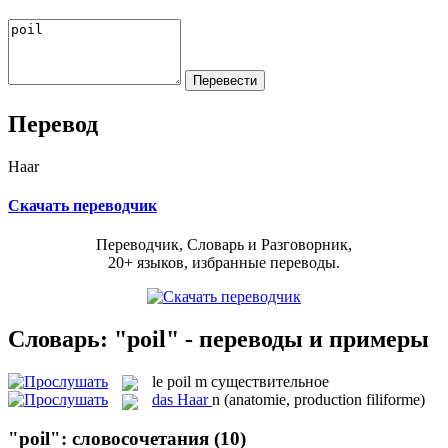
Перевод
Haar
Скачать переводчик
Переводчик, Словарь и Разговорник,
20+ языков, избранные переводы.
Словарь: "poil" - переводы и примеры
le
poil
m
существительное
das
Haar
n
(anatomie, production filiforme)
"poil": словосочетания
(10)