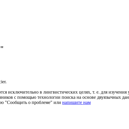
e"
ier.
ся исключительно в лингвистических целях, т. е. для изучения 
очников с помощью технологии поиска на основе двуязычных д
ию "Сообщить о проблеме" или
напишите нам