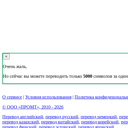
×
Очень жаль,
Но сейчас вы можете переводить только
5000
символов за один 
О сервисе
|
Условия использования
|
Политика конфиденциальн
© ООО «ПРОМТ», 2010 - 2026
Перевод английский
,
перевод русский
,
перевод немецкий
,
пер
перевод казахский
,
перевод китайский
,
перевод корейский
,
пер
перевод финский
,
перевод эстонский
,
перевод японский