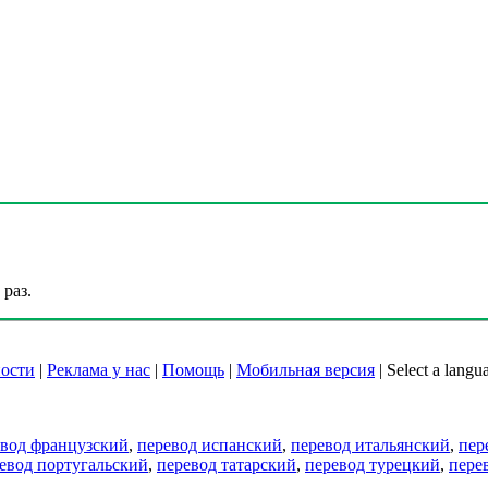
раз.
ости
|
Реклама у нас
|
Помощь
|
Мобильная версия
|
Select a langu
евод французский
,
перевод испанский
,
перевод итальянский
,
пер
евод португальский
,
перевод татарский
,
перевод турецкий
,
пере