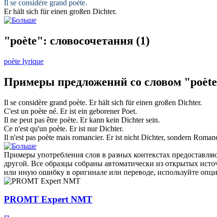
Il se considère grand
poète
.
Er hält sich für einen großen
Dichter
.
"poète": словосочетания
(1)
poète lyrique
Примеры предложений со словом "poèt
Il se considère grand
poète
.
Er hält sich für einen großen
Dichter
.
C'est un
poète
né.
Er ist ein geborener
Poet
.
Il ne peut pas être
poète
.
Er kann kein
Dichter
sein.
Ce n'est qu'un
poète
.
Er ist nur
Dichter
.
Il n'est pas
poète
mais romancier.
Er ist nicht
Dichter
, sondern Romanc
Примеры употребления слов в разных контекстах предоставляют
другой. Все образцы собраны автоматически из открытых ист
или иную ошибку в оригинале или переводе, используйте опц
PROMT Expert NMT