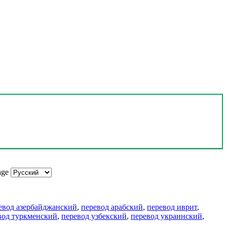
age
евод азербайджанский
,
перевод арабский
,
перевод иврит
,
вод туркменский
,
перевод узбекский
,
перевод украинский
,