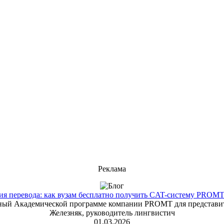
Реклама
 перевода: как вузам бесплатно получить CAT-систему PROMT T
енный Академической программе компании PROMT для представит
Железняк, руководитель лингвистич
01.03.2026