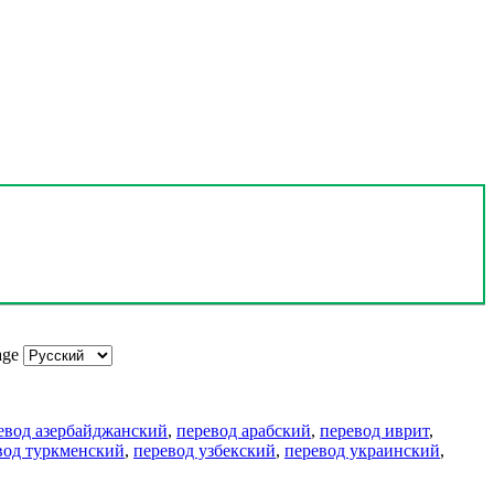
age
евод азербайджанский
,
перевод арабский
,
перевод иврит
,
вод туркменский
,
перевод узбекский
,
перевод украинский
,