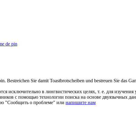
e de pin
pin
.
Bestreichen Sie damit Toastbrotscheiben und bestreuen Sie das Ga
ся исключительно в лингвистических целях, т. е. для изучения 
очников с помощью технологии поиска на основе двуязычных д
ию "Сообщить о проблеме" или
напишите нам