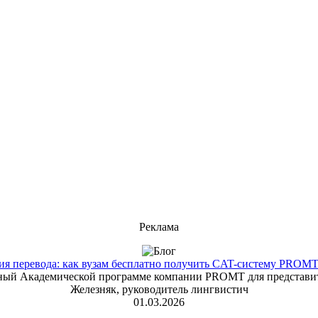
Реклама
 перевода: как вузам бесплатно получить CAT-систему PROMT T
енный Академической программе компании PROMT для представит
Железняк, руководитель лингвистич
01.03.2026