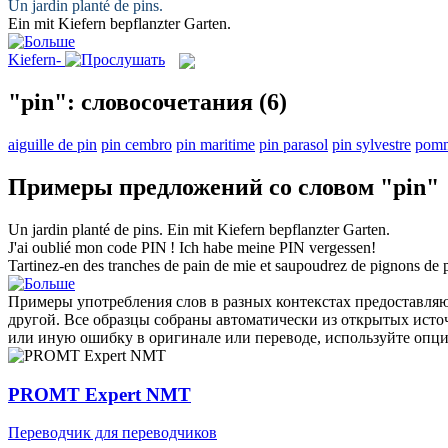
Un jardin planté de
pins
.
Ein mit
Kiefern
bepflanzter Garten.
Kiefern-
"pin": словосочетания
(6)
aiguille de pin
pin cembro
pin maritime
pin parasol
pin sylvestre
pomm
Примеры предложений со словом "pin"
Un jardin planté de
pins
.
Ein mit
Kiefern
bepflanzter Garten.
J'ai oublié mon code
PIN
!
Ich habe meine PIN vergessen!
Tartinez-en des tranches de pain de mie et saupoudrez de pignons de
Примеры употребления слов в разных контекстах предоставляют
другой. Все образцы собраны автоматически из открытых ист
или иную ошибку в оригинале или переводе, используйте опц
PROMT Expert NMT
Переводчик для переводчиков