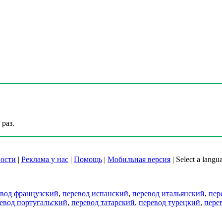
раз.
ости
|
Реклама у нас
|
Помощь
|
Мобильная версия
|
Select a langu
евод французский
,
перевод испанский
,
перевод итальянский
,
пер
евод португальский
,
перевод татарский
,
перевод турецкий
,
пере