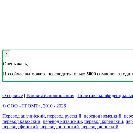
×
Очень жаль,
Но сейчас вы можете переводить только
5000
символов за один 
О сервисе
|
Условия использования
|
Политика конфиденциальн
© ООО «ПРОМТ», 2010 - 2026
Перевод английский
,
перевод русский
,
перевод немецкий
,
пер
перевод казахский
,
перевод китайский
,
перевод корейский
,
пер
перевод финский
,
перевод эстонский
,
перевод японский