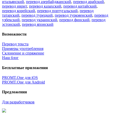
итальянский
,
перевод азербайджанский
,
перевод арабский
,
перевод иврит
,
перевод казахский
,
перевод китайский
,
перевод корейский
,
перевод португальский
,
перевод
татарский
,
перевод турецкий
,
перевод туркменский
,
перевод
узбекский
,
перевод украинский
,
перевод финский
,
перевод
эстонский
,
перевод японский
Возможности
Перевод текста
Примеры употребления
Склонение и спряжение
Наш блог
Бесплатные приложения
PROMT.One для iOS
PROMT.One для Android
Предложения
Для разработчиков